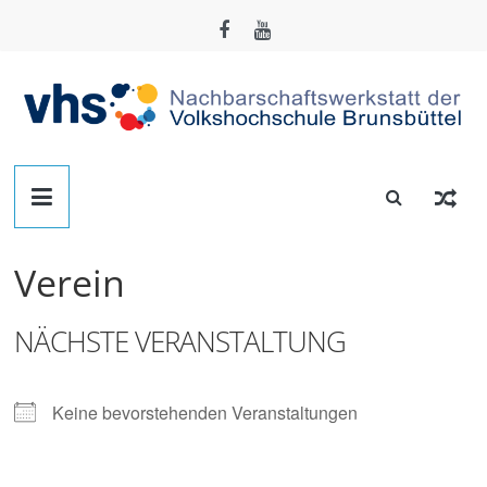
Zum
Inhalt
springen
Nachbarschafts-
Werkstatt
Verein
Brunsbüttel
NÄCHSTE VERANSTALTUNG
Der
Treffpunkt
zum
Keine bevorstehenden Veranstaltungen
Basteln,
Tüfteln,