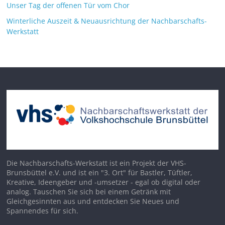
Unser Tag der offenen Tür vom Chor
Winterliche Auszeit & Neuausrichtung der Nachbarschafts-
Werkstatt
Die Nachbarschafts-Werkstatt ist ein Projekt der VHS-
Brunsbüttel e.V. und ist ein "3. Ort" für Bastler, Tüftler,
Kreative, Ideengeber und -umsetzer - egal ob digital oder
analog. Tauschen Sie sich bei einem Getränk mit
Gleichgesinnten aus und entdecken Sie Neues und
Spannendes für sich.