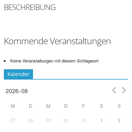
Digitalisieren
BESCHREIBUNG
und
Klönen
Kommende Veranstaltungen
Keine Veranstaltungen mit diesem Schlagwort
Kalender
M
D
M
D
F
S
S
27
29
31
2
28
30
1