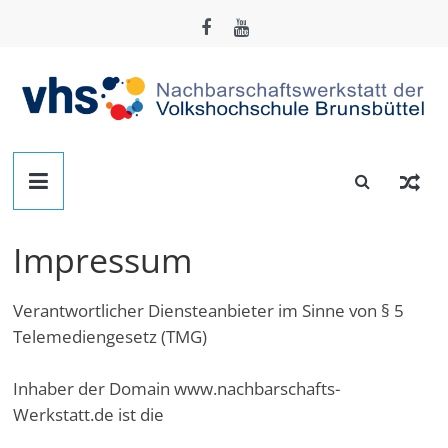
Zum
Inhalt
springen
Nachbarschafts-
Werkstatt
Impressum
Brunsbüttel
Verantwortlicher Diensteanbieter im Sinne von § 5
Der
Telemediengesetz (TMG)
Treffpunkt
zum
Inhaber der Domain www.nachbarschafts-
Basteln,
Werkstatt.de ist die
Tüfteln,