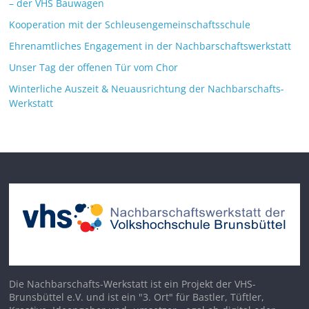
– der VHS Bauwagen
Kooperation mit der Schleusengemeinschaftsschule
Ehrenamtliches Engagement in der Nachbarschaftswerkstatt
Unser Tag der offenen Tür vom Chor
Winterliche Auszeit & Neuausrichtung der Nachbarschafts-
Werkstatt
Die Nachbarschafts-Werkstatt ist ein Projekt der VHS-
Brunsbüttel e.V. und ist ein "3. Ort" für Bastler, Tüftler,