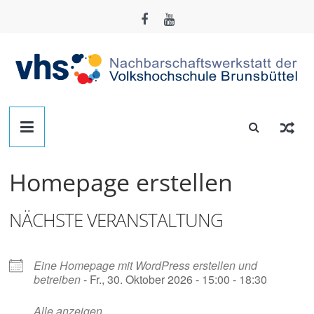
Zum
Inhalt
springen
Nachbarschafts-
Werkstatt
Homepage erstellen
Brunsbüttel
NÄCHSTE VERANSTALTUNG
Der
Treffpunkt
zum
Eine Homepage mit WordPress erstellen und
betreiben
- Fr., 30. Oktober 2026 - 15:00 - 18:30
Basteln,
Tüfteln,
Alle anzeigen