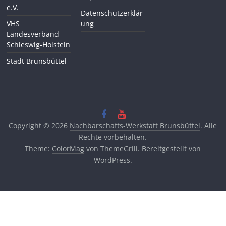
e.V.
Datenschutzerklär
VHS
ung
Landesverband
Schleswig-Holstein
Stadt Brunsbüttel
Copyright © 2026
Nachbarschafts-Werkstatt Brunsbüttel
. Alle
Rechte vorbehalten.
Theme:
ColorMag
von ThemeGrill. Bereitgestellt von
WordPress
.