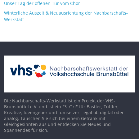
Unser Tag der offenen Tür vom Chor
Winterliche Auszeit & Neuausrichtung der Nachbarschafts-
Werkstatt
Die Nachbarschafts-Werkstatt ist ein Projekt der VHS-
Brunsbüttel e.V. und ist ein "3. Ort" für Bastler, Tüftler,
Kreative, Ideengeber und -umsetzer - egal ob digital oder
analog. Tauschen Sie sich bei einem Getränk mit
Gleichgesinnten aus und entdecken Sie Neues und
Spannendes für sich.