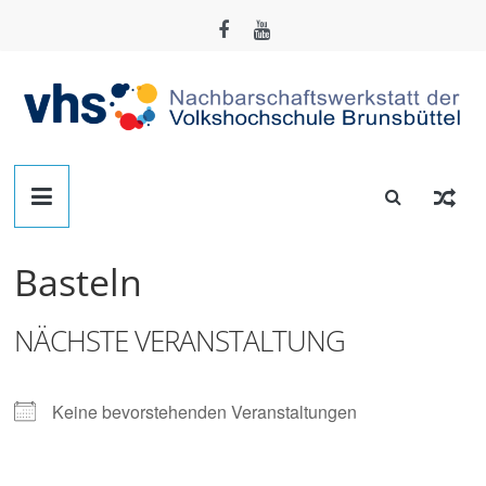
Zum
Inhalt
springen
Nachbarschafts-
Werkstatt
Basteln
Brunsbüttel
NÄCHSTE VERANSTALTUNG
Der
Treffpunkt
zum
Keine bevorstehenden Veranstaltungen
Basteln,
Tüfteln,