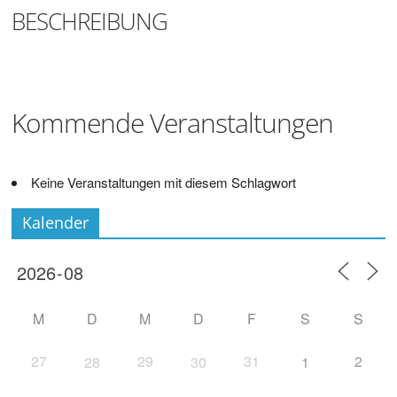
Digitalisieren
BESCHREIBUNG
und
Klönen
Kommende Veranstaltungen
Keine Veranstaltungen mit diesem Schlagwort
Kalender
M
D
M
D
F
S
S
27
29
31
2
28
30
1