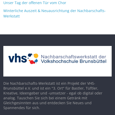
Unser Tag der offenen Tür vom Chor
Winterliche Auszeit & Neuausrichtung der Nachbarschafts-
Werkstatt
Die Nachbarschafts-Werkstatt ist ein Projekt der VHS-
Brunsbüttel e.V. und ist ein "3. Ort" für Bastler, Tüftler,
Kreative, Ideengeber und -umsetzer - egal ob digital oder
analog. Tauschen Sie sich bei einem Getränk mit
Gleichgesinnten aus und entdecken Sie Neues und
Spannendes für sich.