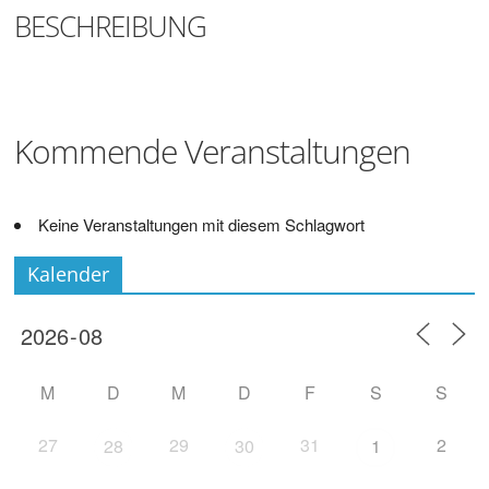
Digitalisieren
BESCHREIBUNG
und
Klönen
Kommende Veranstaltungen
Keine Veranstaltungen mit diesem Schlagwort
Kalender
M
D
M
D
F
S
S
27
29
31
2
28
30
1