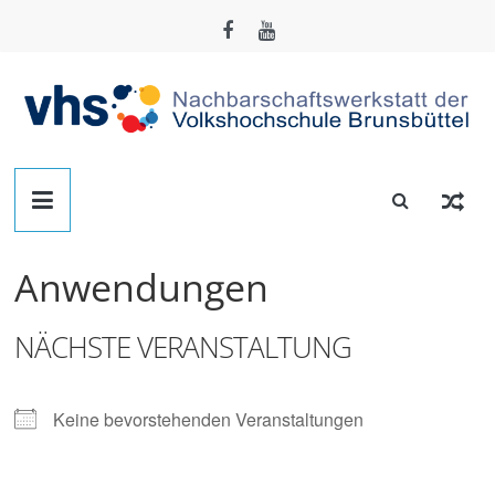
Zum
Inhalt
springen
Nachbarschafts-
Werkstatt
Anwendungen
Brunsbüttel
NÄCHSTE VERANSTALTUNG
Der
Treffpunkt
zum
Keine bevorstehenden Veranstaltungen
Basteln,
Tüfteln,