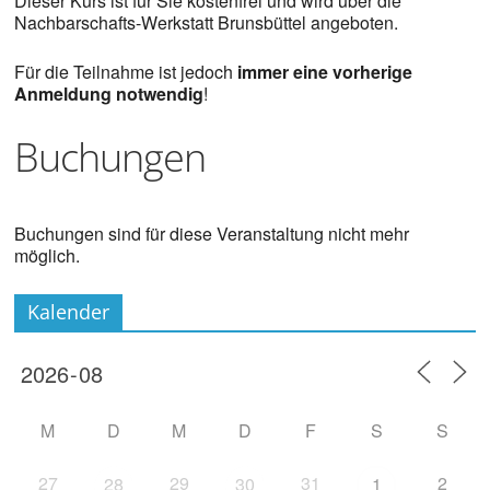
Dieser Kurs ist für Sie kostenfrei und wird über die
Nachbarschafts-Werkstatt Brunsbüttel angeboten.
Für die Teilnahme ist jedoch
immer eine vorherige
Anmeldung notwendig
!
Buchungen
Buchungen sind für diese Veranstaltung nicht mehr
möglich.
Kalender
M
D
M
D
F
S
S
27
29
31
2
28
30
1