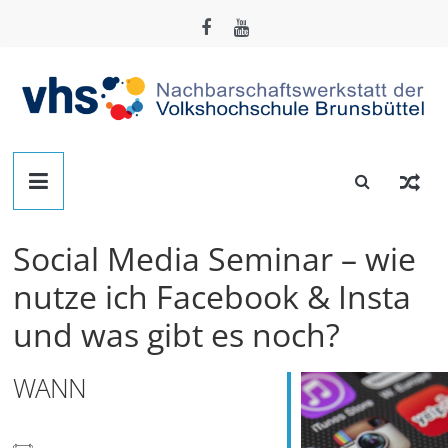
Zum
Inhalt
springen
Nachbarschafts-
Werkstatt
Social Media Seminar – wie
Brunsbüttel
nutze ich Facebook & Insta
und was gibt es noch?
Der
Treffpunkt
zum
WANN
Basteln,
Tüfteln,