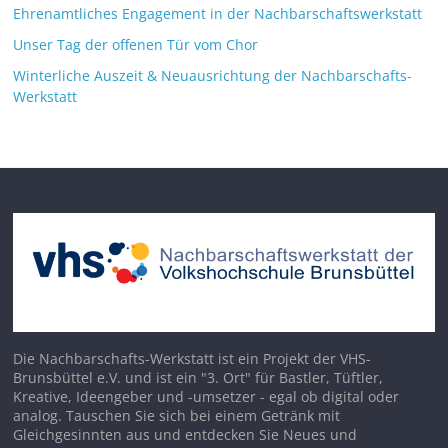
Ehrenamtliches Engagement in der Nachbarschaftswerkstatt
Unser Tag der offenen Tür vom Chor
Winterliche Auszeit & Neuausrichtung der Nachbarschafts-
Werkstatt
Die Nachbarschafts-Werkstatt ist ein Projekt der VHS-
Brunsbüttel e.V. und ist ein "3. Ort" für Bastler, Tüftler,
Kreative, Ideengeber und -umsetzer - egal ob digital oder
analog. Tauschen Sie sich bei einem Getränk mit
Gleichgesinnten aus und entdecken Sie Neues und