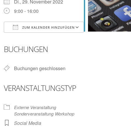
Digitalisieren
Di., 29. November 2022
und
9:00 - 16:00
Klönen
ZUM KALENDER HINZUFÜGEN
ICS herunterladen
Google Kalender
iCalendar
Office 365
Outlook Live
BUCHUNGEN
Buchungen geschlossen
VERANSTALTUNGSTYP
Externe Veranstaltung
Sonderveranstaltung
Workshop
Social Media