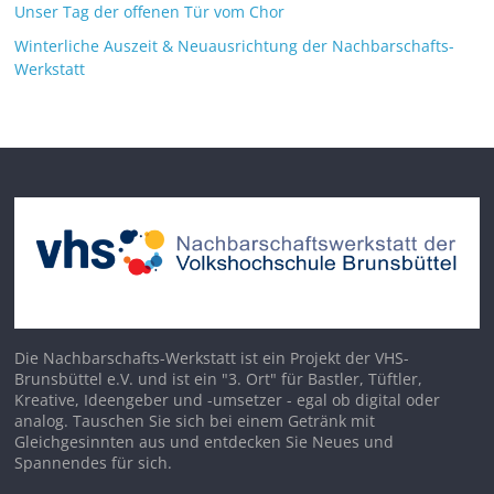
Unser Tag der offenen Tür vom Chor
Winterliche Auszeit & Neuausrichtung der Nachbarschafts-
Werkstatt
Die Nachbarschafts-Werkstatt ist ein Projekt der VHS-
Brunsbüttel e.V. und ist ein "3. Ort" für Bastler, Tüftler,
Kreative, Ideengeber und -umsetzer - egal ob digital oder
analog. Tauschen Sie sich bei einem Getränk mit
Gleichgesinnten aus und entdecken Sie Neues und
Spannendes für sich.