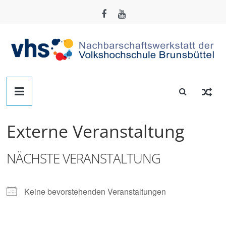
Zum
Inhalt
springen
Nachbarschafts-
Werkstatt
Externe Veranstaltung
Brunsbüttel
NÄCHSTE VERANSTALTUNG
Der
Treffpunkt
zum
Keine bevorstehenden Veranstaltungen
Basteln,
Tüfteln,