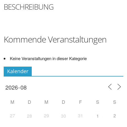
Digitalisieren
BESCHREIBUNG
und
Klönen
Kommende Veranstaltungen
Keine Veranstaltungen in dieser Kategorie
Kalender
M
D
M
D
F
S
S
27
29
31
2
28
30
1