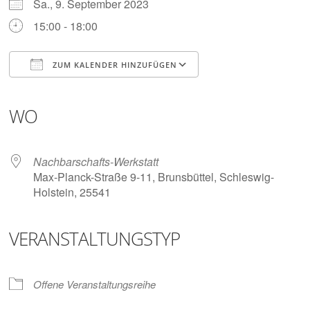
Digitalisieren
Sa., 9. September 2023
und
15:00 - 18:00
Klönen
ZUM KALENDER HINZUFÜGEN
ICS herunterladen
Google Kalender
iCalendar
Office 365
Outlook Live
WO
Nachbarschafts-Werkstatt
Max-Planck-Straße 9-11, Brunsbüttel, Schleswig-
Holstein, 25541
VERANSTALTUNGSTYP
Offene Veranstaltungsreihe