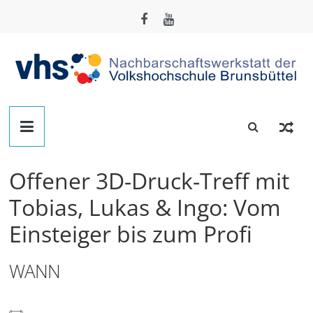
Zum
Inhalt
springen
Nachbarschafts-
Werkstatt
Offener 3D-Druck-Treff mit
Brunsbüttel
Tobias, Lukas & Ingo: Vom
Einsteiger bis zum Profi
Der
Treffpunkt
zum
WANN
Basteln,
Tüfteln,