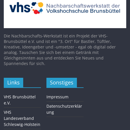
Die Nachbarschafts-Werkstatt ist ein Projekt der VHS-
Brunsbüttel e.V. und ist ein "3. Ort" für Bastler, Tüftler,
Kreative, Ideengeber und -umsetzer - egal ob digital oder
analog. Tauschen Sie sich bei einem Getränk mit
Gleichgesinnten aus und entdecken Sie Neues und
Spannendes für sich.
Links
Sonstiges
VHS Brunsbüttel
Impressum
e.V.
Datenschutzerklär
VHS
ung
Landesverband
Schleswig-Holstein