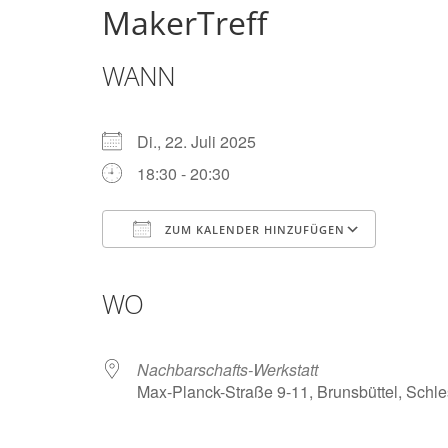
MakerTreff
Brunsbüttel
WANN
Der
Treffpunkt
zum
Di., 22. Juli 2025
Basteln,
18:30 - 20:30
Tüfteln,
Digitalisieren
und
ZUM KALENDER HINZUFÜGEN
Klönen
ICS herunterladen
Google Kalender
iCalendar
Office 365
Outlook Live
WO
Nachbarschafts-Werkstatt
Max-Planck-Straße 9-11, Brunsbüttel, Schl