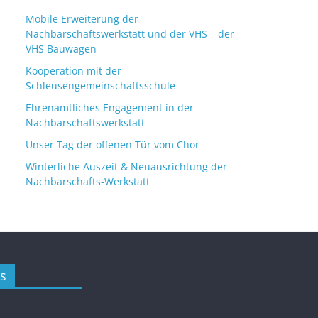
Mobile Erweiterung der
Nachbarschaftswerkstatt und der VHS – der
VHS Bauwagen
Kooperation mit der
Schleusengemeinschaftsschule
Ehrenamtliches Engagement in der
Nachbarschaftswerkstatt
Unser Tag der offenen Tür vom Chor
Winterliche Auszeit & Neuausrichtung der
Nachbarschafts-Werkstatt
s