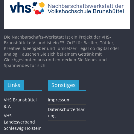
Die Nachbarschafts-Werkstatt ist ein Projekt der VHS-
Brunsbüttel e.V. und ist ein "3. Ort" für Bastler, Tüftler,
Kreative, Ideengeber und -umsetzer - egal ob digital oder
analog. Tauschen Sie sich bei einem Getränk mit
Gleichgesinnten aus und entdecken Sie Neues und
Spannendes für sich.
Links
Sonstiges
VHS Brunsbüttel
Impressum
e.V.
Datenschutzerklär
VHS
ung
Landesverband
Schleswig-Holstein