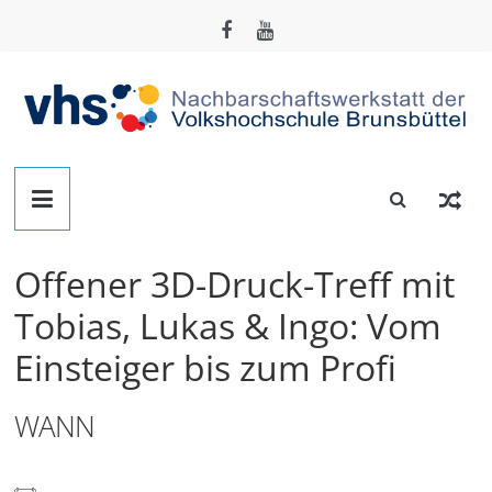
Zum
Inhalt
springen
Nachbarschafts-
Werkstatt
Offener 3D-Druck-Treff mit
Brunsbüttel
Tobias, Lukas & Ingo: Vom
Einsteiger bis zum Profi
Der
Treffpunkt
zum
WANN
Basteln,
Tüfteln,