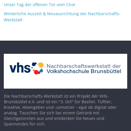
Unser Tag der offenen Tür vom Chor
Winterliche Auszeit & Neuausrichtung der Nachbarschafts-
Werkstatt
Die Nachbarschafts-Werkstatt ist ein Projekt der VHS-
Brunsbüttel e.V. und ist ein "3. Ort" für Bastler, Tüftler,
Kreative, Ideengeber und -umsetzer - egal ob digital oder
analog. Tauschen Sie sich bei einem Getränk mit
Gleichgesinnten aus und entdecken Sie Neues und
Spannendes für sich.