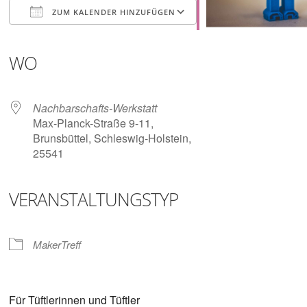
Digitalisieren
ZUM KALENDER HINZUFÜGEN
und
Klönen
ICS herunterladen
Google Kalender
iCalendar
Office 365
Outlook Live
WO
Nachbarschafts-Werkstatt
Max-Planck-Straße 9-11,
Brunsbüttel, Schleswig-Holstein,
25541
VERANSTALTUNGSTYP
MakerTreff
Für Tüftlerinnen und Tüftler