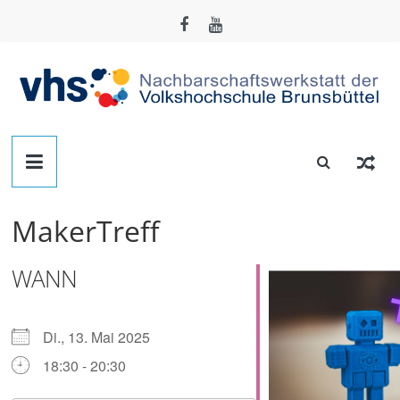
Zum
Inhalt
springen
Nachbarschafts-
Werkstatt
MakerTreff
Brunsbüttel
WANN
Der
Treffpunkt
zum
Di., 13. Mai 2025
Basteln,
18:30 - 20:30
Tüfteln,