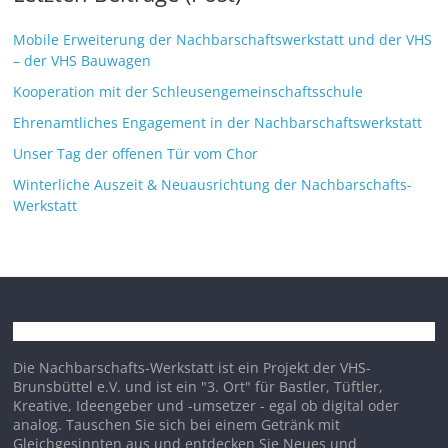
Mobile Erweiterung der Nachbarschaftswerkstatt und der VHS
– der VHS Bauwagen
Kooperation mit der Schleusengemeinschaftsschule
Ehrenamtliches Engagement in der Nachbarschaftswerkstatt
Unser Tag der offenen Tür vom Chor
Winterliche Auszeit & Neuausrichtung der Nachbarschafts-
Werkstatt
Die Nachbarschafts-Werkstatt ist ein Projekt der VHS-
Brunsbüttel e.V. und ist ein "3. Ort" für Bastler, Tüftler,
Kreative, Ideengeber und -umsetzer - egal ob digital oder
analog. Tauschen Sie sich bei einem Getränk mit
Gleichgesinnten aus und entdecken Sie Neues und