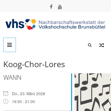
Zum
Inhalt
springen
Nachbarschafts-
Werkstatt
Koog-Chor-Lores
Brunsbüttel
WANN
Der
Treffpunkt
zum
Do., 23. März 2028
Basteln,
19:30 - 21:00
Tüfteln,