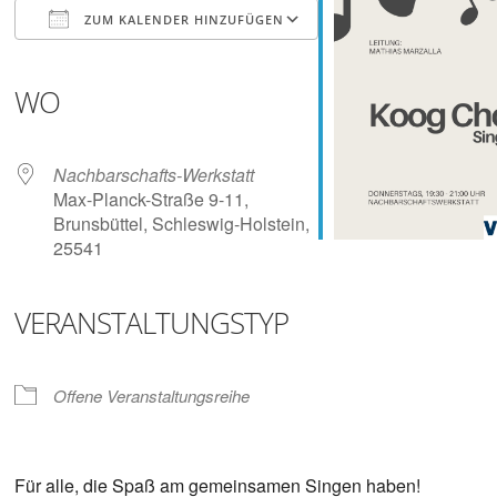
Digitalisieren
ZUM KALENDER HINZUFÜGEN
und
Klönen
ICS herunterladen
Google Kalender
iCalendar
Office 365
Outlook Live
WO
Nachbarschafts-Werkstatt
Max-Planck-Straße 9-11,
Brunsbüttel, Schleswig-Holstein,
25541
VERANSTALTUNGSTYP
Offene Veranstaltungsreihe
Für alle, die Spaß am gemeinsamen Singen haben!