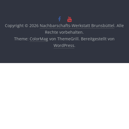
Copyright © 2026
Nachbarschafts-Werkstatt Brunsbüttel
. Alle
Rechte vorbehalten.
Theme:
ColorMag
von ThemeGrill. Bereitgestellt von
WordPress
.