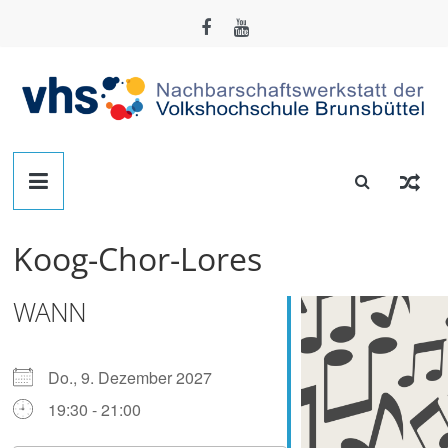
Zum
Inhalt
springen
Nachbarschafts-
Werkstatt
Koog-Chor-Lores
Brunsbüttel
WANN
Der
Treffpunkt
zum
Do., 9. Dezember 2027
Basteln,
19:30 - 21:00
Tüfteln,