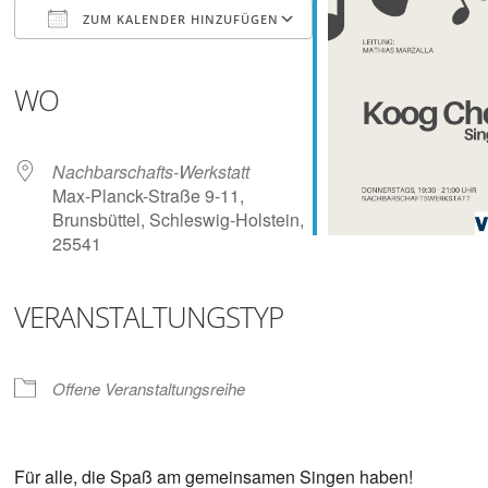
Digitalisieren
ZUM KALENDER HINZUFÜGEN
und
Klönen
ICS herunterladen
Google Kalender
iCalendar
Office 365
Outlook Live
WO
Nachbarschafts-Werkstatt
Max-Planck-Straße 9-11,
Brunsbüttel, Schleswig-Holstein,
25541
VERANSTALTUNGSTYP
Offene Veranstaltungsreihe
Für alle, die Spaß am gemeinsamen Singen haben!