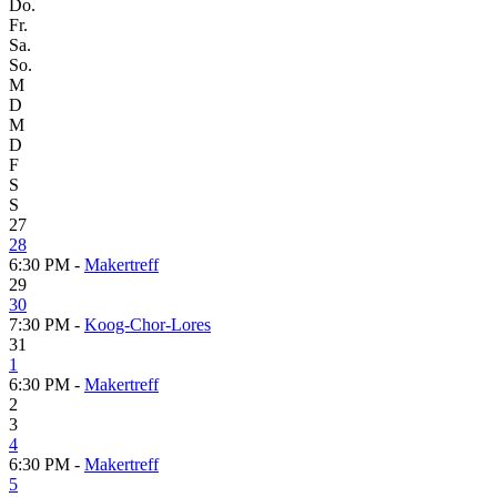
Do.
Fr.
Sa.
So.
M
D
M
D
F
S
S
27
28
6:30 PM -
Makertreff
29
30
7:30 PM -
Koog-Chor-Lores
31
1
6:30 PM -
Makertreff
2
3
4
6:30 PM -
Makertreff
5