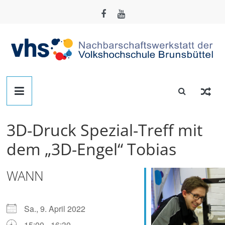
Zum
Inhalt
springen
Nachbarschafts-
Werkstatt
3D-Druck Spezial-Treff mit
Brunsbüttel
dem „3D-Engel“ Tobias
Der
WANN
Treffpunkt
zum
Basteln,
Sa., 9. April 2022
Tüfteln,
15:00 - 16:30