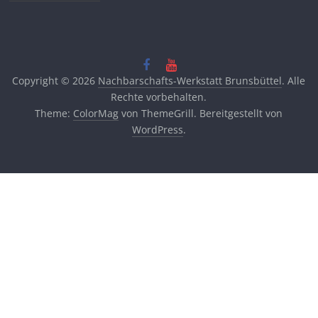
Copyright © 2026
Nachbarschafts-Werkstatt Brunsbüttel
. Alle
Rechte vorbehalten.
Theme:
ColorMag
von ThemeGrill. Bereitgestellt von
WordPress
.