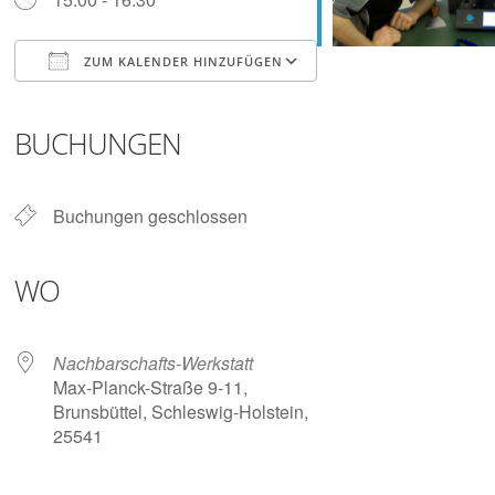
Digitalisieren
und
Klönen
ZUM KALENDER HINZUFÜGEN
ICS herunterladen
Google Kalender
iCalendar
Office 365
Outlook Live
BUCHUNGEN
Buchungen geschlossen
WO
Nachbarschafts-Werkstatt
Max-Planck-Straße 9-11,
Brunsbüttel, Schleswig-Holstein,
25541