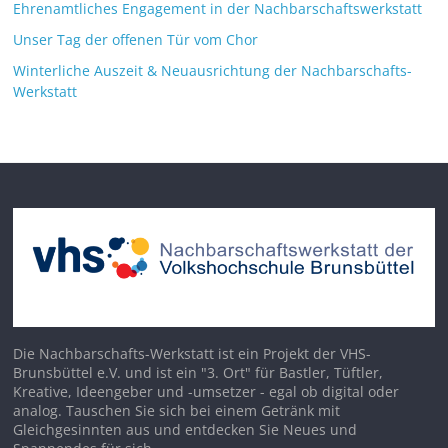
Ehrenamtliches Engagement in der Nachbarschaftswerkstatt
Unser Tag der offenen Tür vom Chor
Winterliche Auszeit & Neuausrichtung der Nachbarschafts-
Werkstatt
Die Nachbarschafts-Werkstatt ist ein Projekt der VHS-
Brunsbüttel e.V. und ist ein "3. Ort" für Bastler, Tüftler,
Kreative, Ideengeber und -umsetzer - egal ob digital oder
analog. Tauschen Sie sich bei einem Getränk mit
Gleichgesinnten aus und entdecken Sie Neues und