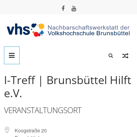
Zum
Inhalt
springen
Nachbarschafts-
Werkstatt
I-Treff | Brunsbüttel Hilft
Brunsbüttel
e.V.
Der
Treffpunkt
VERANSTALTUNGSORT
zum
Basteln,
Tüfteln,
Koogstraße 20