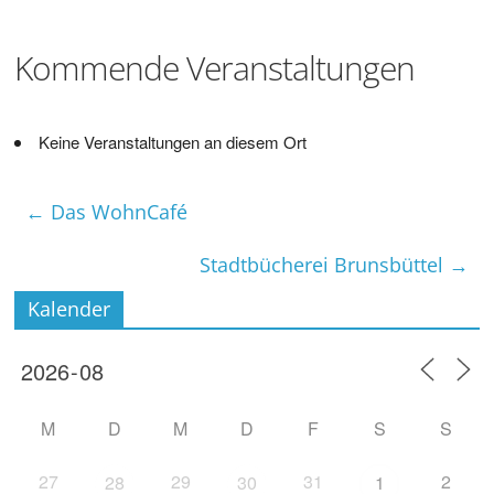
Kommende Veranstaltungen
Keine Veranstaltungen an diesem Ort
←
Das WohnCafé
Stadtbücherei Brunsbüttel
→
Kalender
M
D
M
D
F
S
S
27
29
31
2
28
30
1