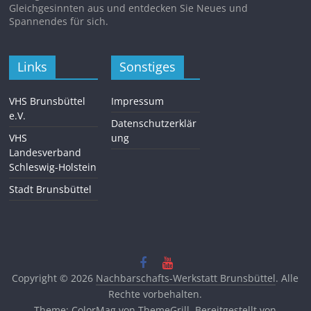
Gleichgesinnten aus und entdecken Sie Neues und
Spannendes für sich.
Links
Sonstiges
VHS Brunsbüttel
Impressum
e.V.
Datenschutzerklär
VHS
ung
Landesverband
Schleswig-Holstein
Stadt Brunsbüttel
Copyright © 2026
Nachbarschafts-Werkstatt Brunsbüttel
. Alle
Rechte vorbehalten.
Theme:
ColorMag
von ThemeGrill. Bereitgestellt von