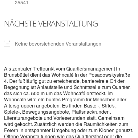
Digitalisieren
25541
und
Klönen
NÄCHSTE VERANSTALTUNG
Keine bevorstehenden Veranstaltungen
Als zentraler Treffpunkt vom Quartiersmanagement in
Brunsbüttel dient das Wohncafé in der Posadowskystraße
4. Der fußläufig gut zu erreichende, barrierefreie Ort der
Begegnung ist Anlaufstelle und Schnittstelle zum Quartier,
das sich ca. 500 m um das Wohncafé erstreckt. Im
Wohncafé wird ein buntes Programm für Menschen aller
Altersgruppen angeboten. Es finden Bastel-, Strick-,
Spiele-, Bewegungsangebote, Plattsnackrunden,
Literaturangebote und Vorleserunden statt. Gemeinsam
wird gekocht. Zusätzlich werden die Räumlichkeiten zum
Feiern in entspannter Umgebung oder zum Klönen genutzt.
Offene Veranstaltungen wie das Quartiersfest oder die