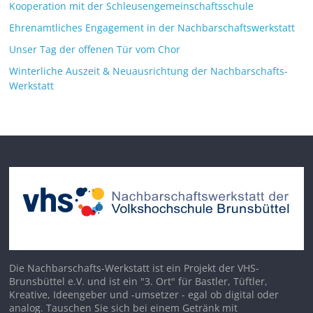
Kooperation mit der Schleusengemeinschaftsschule
Ehrenamtliches Engagement in der Nachbarschaftswerkstatt
Unser Tag der offenen Tür vom Chor
Winterliche Auszeit & Neuausrichtung der Nachbarschafts-
Werkstatt
Die Nachbarschafts-Werkstatt ist ein Projekt der VHS-
Brunsbüttel e.V. und ist ein "3. Ort" für Bastler, Tüftler,
Kreative, Ideengeber und -umsetzer - egal ob digital oder
analog. Tauschen Sie sich bei einem Getränk mit