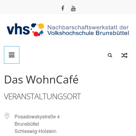
Zum
Inhalt
springen
Nachbarschafts-
Werkstatt
Das WohnCafé
Brunsbüttel
VERANSTALTUNGSORT
Der
Treffpunkt
zum
Posadowskystraße 4
Basteln,
Brunsbüttel
Tüfteln,
Schleswig-Holstein