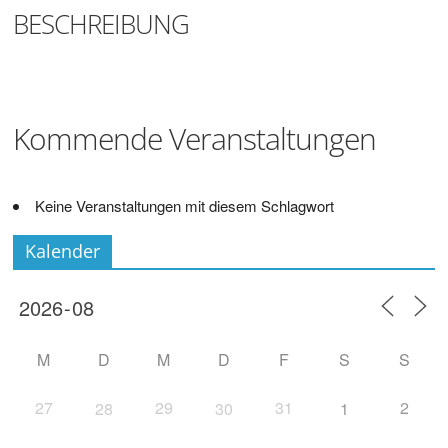
Digitalisieren
BESCHREIBUNG
und
Klönen
Kommende Veranstaltungen
Keine Veranstaltungen mit diesem Schlagwort
Kalender
M
D
M
D
F
S
S
27
29
31
2
28
30
1