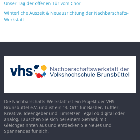
Unser Tag der offenen Tür vom Chor
Winterliche Auszeit & Neuausrichtung der Nachbarschafts-
Werkstatt
Die Nachbarschafts-Werkstatt ist ein Projekt der VHS-
Brunsbüttel e.V. und ist ein "3. Ort" für Bastler, Tüftler,
Kreative, Ideengeber und -umsetzer - egal ob digital oder
analog. Tauschen Sie sich bei einem Getränk mit
Gleichgesinnten aus und entdecken Sie Neues und
Spannendes für sich.