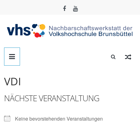
Zum
Inhalt
springen
Nachbarschafts-
Werkstatt
VDI
Brunsbüttel
NÄCHSTE VERANSTALTUNG
Der
Treffpunkt
zum
Keine bevorstehenden Veranstaltungen
Basteln,
Tüfteln,