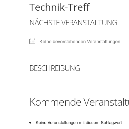
Technik-Treff
Brunsbüttel
NÄCHSTE VERANSTALTUNG
Der
Treffpunkt
zum
Keine bevorstehenden Veranstaltungen
Basteln,
Tüfteln,
Digitalisieren
und
BESCHREIBUNG
Klönen
Kommende Veranstal
Keine Veranstaltungen mit diesem Schlagwort