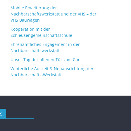
Mobile Erweiterung der
Nachbarschaftswerkstatt und der VHS – der
VHS Bauwagen
Kooperation mit der
Schleusengemeinschaftsschule
Ehrenamtliches Engagement in der
Nachbarschaftswerkstatt
Unser Tag der offenen Tür vom Chor
Winterliche Auszeit & Neuausrichtung der
Nachbarschafts-Werkstatt
s