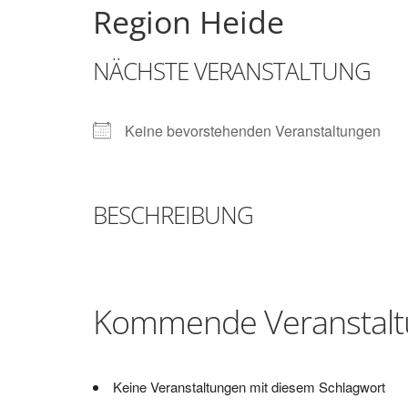
Region Heide
Brunsbüttel
NÄCHSTE VERANSTALTUNG
Der
Treffpunkt
zum
Keine bevorstehenden Veranstaltungen
Basteln,
Tüfteln,
Digitalisieren
und
BESCHREIBUNG
Klönen
Kommende Veranstal
Keine Veranstaltungen mit diesem Schlagwort