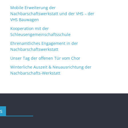
Mobile Erweiterung der
Nachbarschaftswerkstatt und der VHS – der
VHS Bauwagen
Kooperation mit der
Schleusengemeinschaftsschule
Ehrenamtliches Engagement in der
Nachbarschaftswerkstatt
Unser Tag der offenen Tür vom Chor
Winterliche Auszeit & Neuausrichtung der
Nachbarschafts-Werkstatt
s