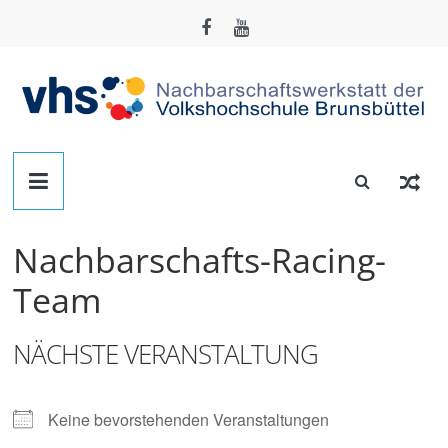
Zum
Inhalt
springen
Nachbarschafts-
Werkstatt
Nachbarschafts-Racing-
Brunsbüttel
Team
Der
NÄCHSTE VERANSTALTUNG
Treffpunkt
zum
Basteln,
Keine bevorstehenden Veranstaltungen
Tüfteln,