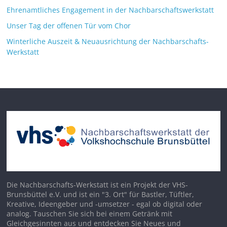
Ehrenamtliches Engagement in der Nachbarschaftswerkstatt
Unser Tag der offenen Tür vom Chor
Winterliche Auszeit & Neuausrichtung der Nachbarschafts-
Werkstatt
Die Nachbarschafts-Werkstatt ist ein Projekt der VHS-
Brunsbüttel e.V. und ist ein "3. Ort" für Bastler, Tüftler,
Kreative, Ideengeber und -umsetzer - egal ob digital oder
analog. Tauschen Sie sich bei einem Getränk mit
Gleichgesinnten aus und entdecken Sie Neues und