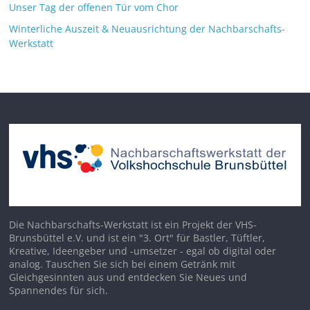
Unser Tag der offenen Tür vom Chor
Winterliche Auszeit & Neuausrichtung der Nachbarschafts-
Werkstatt
Die Nachbarschafts-Werkstatt ist ein Projekt der VHS-
Brunsbüttel e.V. und ist ein "3. Ort" für Bastler, Tüftler,
Kreative, Ideengeber und -umsetzer - egal ob digital oder
analog. Tauschen Sie sich bei einem Getränk mit
Gleichgesinnten aus und entdecken Sie Neues und
Spannendes für sich.