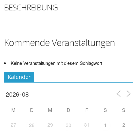
Digitalisieren
BESCHREIBUNG
und
Klönen
Kommende Veranstaltungen
Keine Veranstaltungen mit diesem Schlagwort
Kalender
M
D
M
D
F
S
S
27
29
31
2
28
30
1