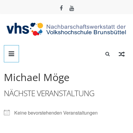
Zum
Inhalt
springen
Nachbarschafts-
Werkstatt
Michael Möge
Brunsbüttel
NÄCHSTE VERANSTALTUNG
Der
Treffpunkt
zum
Keine bevorstehenden Veranstaltungen
Basteln,
Tüfteln,