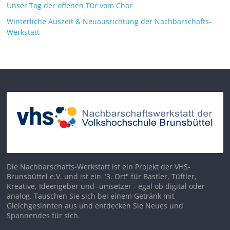
Unser Tag der offenen Tür vom Chor
Winterliche Auszeit & Neuausrichtung der Nachbarschafts-
Werkstatt
Die Nachbarschafts-Werkstatt ist ein Projekt der VHS-
Brunsbüttel e.V. und ist ein "3. Ort" für Bastler, Tüftler,
Kreative, Ideengeber und -umsetzer - egal ob digital oder
analog. Tauschen Sie sich bei einem Getränk mit
Gleichgesinnten aus und entdecken Sie Neues und
Spannendes für sich.