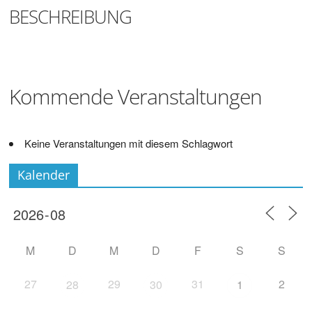
Digitalisieren
BESCHREIBUNG
und
Klönen
Kommende Veranstaltungen
Keine Veranstaltungen mit diesem Schlagwort
Kalender
M
D
M
D
F
S
S
27
29
31
2
28
30
1