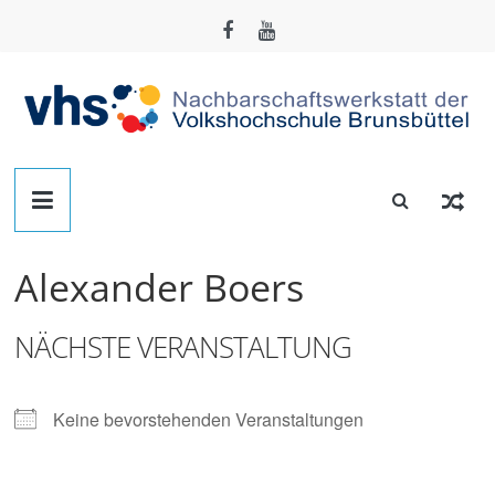
Zum
Inhalt
springen
Nachbarschafts-
Werkstatt
Alexander Boers
Brunsbüttel
NÄCHSTE VERANSTALTUNG
Der
Treffpunkt
zum
Keine bevorstehenden Veranstaltungen
Basteln,
Tüfteln,