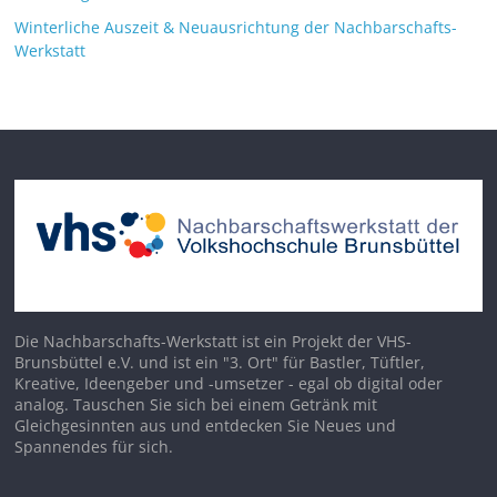
Winterliche Auszeit & Neuausrichtung der Nachbarschafts-
Werkstatt
Die Nachbarschafts-Werkstatt ist ein Projekt der VHS-
Brunsbüttel e.V. und ist ein "3. Ort" für Bastler, Tüftler,
Kreative, Ideengeber und -umsetzer - egal ob digital oder
analog. Tauschen Sie sich bei einem Getränk mit
Gleichgesinnten aus und entdecken Sie Neues und
Spannendes für sich.