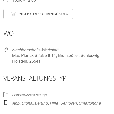
Digitalisieren
und
Klönen
ZUM KALENDER HINZUFÜGEN
ICS herunterladen
Google Kalender
iCalendar
Office 365
Outlook Live
WO
Nachbarschafts-Werkstatt
Max-Planck-Straße 9-11, Brunsbüttel, Schleswig-
Holstein, 25541
VERANSTALTUNGSTYP
Sonderveranstaltung
App
,
Digitalisierung
,
Hilfe
,
Senioren
,
Smartphone