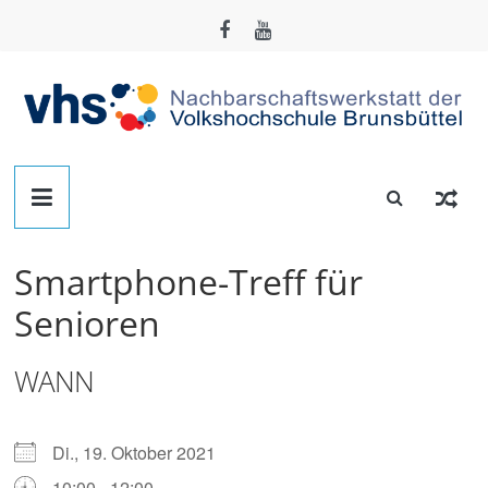
Zum
Inhalt
springen
Nachbarschafts-
Werkstatt
Smartphone-Treff für
Brunsbüttel
Senioren
Der
WANN
Treffpunkt
zum
Basteln,
Di., 19. Oktober 2021
Tüfteln,
10:00 - 12:00