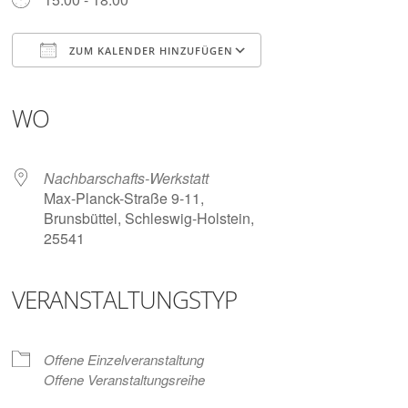
Digitalisieren
und
Klönen
ZUM KALENDER HINZUFÜGEN
ICS herunterladen
Google Kalender
iCalendar
Office 365
Outlook Live
WO
Nachbarschafts-Werkstatt
Max-Planck-Straße 9-11,
Brunsbüttel, Schleswig-Holstein,
25541
VERANSTALTUNGSTYP
Offene Einzelveranstaltung
Offene Veranstaltungsreihe