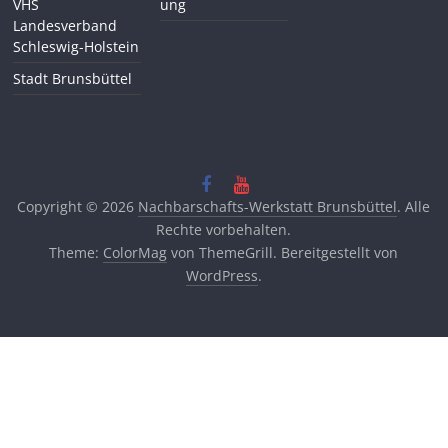
VHS
ung
Landesverband
Schleswig-Holstein
Stadt Brunsbüttel
Copyright © 2026
Nachbarschafts-Werkstatt Brunsbüttel
. Alle
Rechte vorbehalten.
Theme:
ColorMag
von ThemeGrill. Bereitgestellt von
WordPress
.