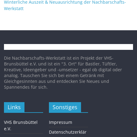
Winterliche Auszeit & Neuausrichtung der Nachbarschafts-
Werkstatt
Die Nachbarschafts-Werkstatt ist ein Projekt der VHS-
Brunsbüttel e.V. und ist ein "3. Ort" für Bastler, Tüftler,
Kreative, Ideengeber und -umsetzer - egal ob digital oder
analog. Tauschen Sie sich bei einem Getränk mit
Gleichgesinnten aus und entdecken Sie Neues und
Spannendes für sich.
Links
Sonstiges
VHS Brunsbüttel
Impressum
e.V.
Datenschutzerklär