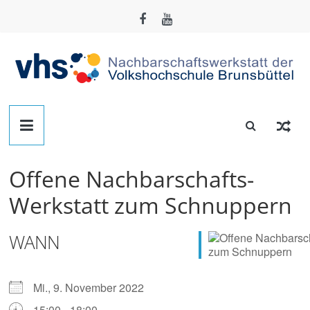
Zum
Inhalt
springen
Nachbarschafts-
Werkstatt
Offene Nachbarschafts-
Brunsbüttel
Werkstatt zum Schnuppern
Der
WANN
Treffpunkt
zum
Basteln,
Mi., 9. November 2022
Tüfteln,
15:00 - 18:00