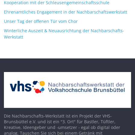
Kooperation mit der Schleusengemeinschaftsschule
Ehrenamtliches Engagement in der Nachbarschaftswerkstatt
Unser Tag der offenen Tür vom Chor
Winterliche Auszeit & Neuausrichtung der Nachbarschafts-
Werkstatt
Die Nachbarschafts-Werkstatt ist ein Projekt der VHS-
Brunsbüttel e.V. und ist ein "3. Ort" für Bastler, Tüftler,
Kreative, Ideengeber und -umsetzer - egal ob digital oder
analog. Tauschen Sie sich bei einem Getränk mit