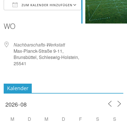
Digitalisieren
ZUM KALENDER HINZUFÜGEN
und
Klönen
ICS herunterladen
Google Kalender
iCalendar
Office 365
Outlook Live
WO
Nachbarschafts-Werkstatt
Max-Planck-Straße 9-11,
Brunsbüttel, Schleswig-Holstein,
25541
Kalender
M
D
M
D
F
S
S