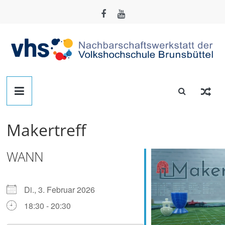
Zum
Inhalt
springen
Nachbarschafts-
Werkstatt
Makertreff
Brunsbüttel
WANN
Der
Treffpunkt
zum
Di., 3. Februar 2026
Basteln,
18:30 - 20:30
Tüfteln,