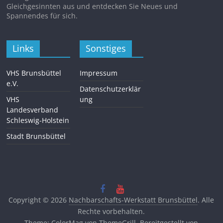
Gleichgesinnten aus und entdecken Sie Neues und
Spannendes für sich.
Links
Sonstiges
VHS Brunsbüttel
Impressum
e.V.
Datenschutzerklär
VHS
ung
Landesverband
Schleswig-Holstein
Stadt Brunsbüttel
Copyright © 2026
Nachbarschafts-Werkstatt Brunsbüttel
. Alle
Rechte vorbehalten.
Theme:
ColorMag
von ThemeGrill. Bereitgestellt von