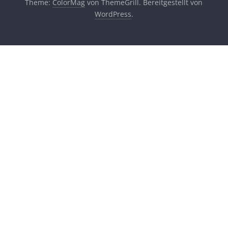
Theme:
ColorMag
von ThemeGrill. Bereitgestellt von
WordPress
.