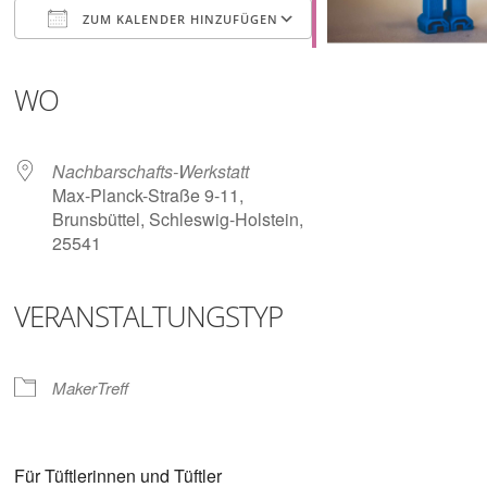
Digitalisieren
ZUM KALENDER HINZUFÜGEN
und
Klönen
ICS herunterladen
Google Kalender
iCalendar
Office 365
Outlook Live
WO
Nachbarschafts-Werkstatt
Max-Planck-Straße 9-11,
Brunsbüttel, Schleswig-Holstein,
25541
VERANSTALTUNGSTYP
MakerTreff
Für Tüftlerinnen und Tüftler