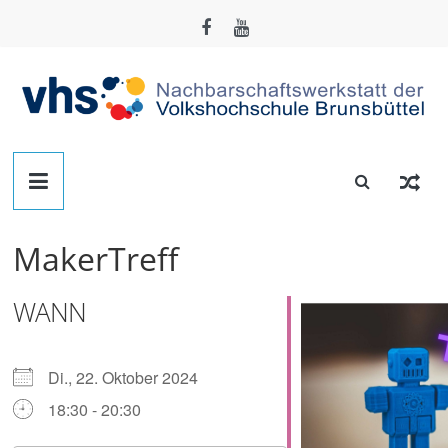
Zum
Inhalt
springen
Nachbarschafts-
Werkstatt
MakerTreff
Brunsbüttel
WANN
Der
Treffpunkt
zum
Di., 22. Oktober 2024
Basteln,
18:30 - 20:30
Tüfteln,