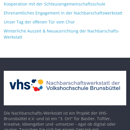
Kooperation mit der Schleusengemeinschaftsschule
Ehrenamtliches Engagement in der Nachbarschaftswerkstatt
Unser Tag der offenen Tür vom Chor
Winterliche Auszeit & Neuausrichtung der Nachbarschafts-
Werkstatt
Die Nachbarschafts-Werkstatt ist ein Projekt der VHS-
Brunsbüttel e.V. und ist ein "3. Ort" für Bastler, Tüftler,
Kreative, Ideengeber und -umsetzer - egal ob digital oder
analog. Tauschen Sie sich bei einem Getränk mit