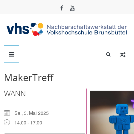
Zum
Inhalt
springen
Nachbarschafts-
Werkstatt
MakerTreff
Brunsbüttel
WANN
Der
Treffpunkt
zum
Sa., 3. Mai 2025
Basteln,
14:00 - 17:00
Tüfteln,