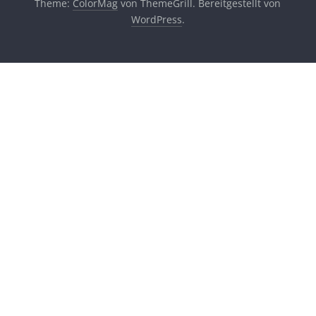
Theme:
ColorMag
von ThemeGrill. Bereitgestellt von
WordPress
.