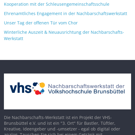
Kooperation mit der Schleusengemeinschaftsschule
Ehrenamtliches Engagement in der Nachbarschaftswerkstatt
Unser Tag der offenen Tür vom Chor
Winterliche Auszeit & Neuausrichtung der Nachbarschafts-
Werkstatt
Die Nachbarschafts-Werkstatt ist ein Projekt der VHS-
Brunsbüttel e.V. und ist ein "3. Ort" für Bastler, Tüftler,
Kreative, Ideengeber und -umsetzer - egal ob digital oder
analog. Tauschen Sie sich bei einem Getränk mit