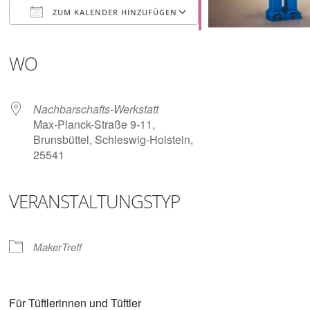
Digitalisieren
ZUM KALENDER HINZUFÜGEN
und
Klönen
ICS herunterladen
Google Kalender
iCalendar
Office 365
Outlook Live
WO
Nachbarschafts-Werkstatt
Max-Planck-Straße 9-11,
Brunsbüttel, Schleswig-Holstein,
25541
VERANSTALTUNGSTYP
MakerTreff
Für Tüftlerinnen und Tüftler