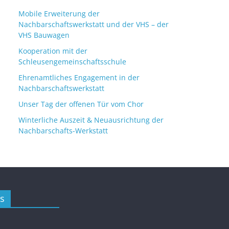
Mobile Erweiterung der
Nachbarschaftswerkstatt und der VHS – der
VHS Bauwagen
Kooperation mit der
Schleusengemeinschaftsschule
Ehrenamtliches Engagement in der
Nachbarschaftswerkstatt
Unser Tag der offenen Tür vom Chor
Winterliche Auszeit & Neuausrichtung der
Nachbarschafts-Werkstatt
s