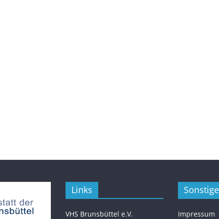
Links
Sonstige
VHS Brunsbüttel e.V.
Impressum