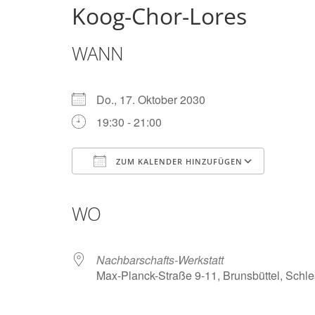
Koog-Chor-Lores
Brunsbüttel
WANN
Der
Treffpunkt
zum
Do., 17. Oktober 2030
Basteln,
19:30 - 21:00
Tüfteln,
Digitalisieren
und
ZUM KALENDER HINZUFÜGEN
Klönen
ICS herunterladen
Google Kalender
iCalendar
Office 365
Outlook Live
WO
Nachbarschafts-Werkstatt
Max-Planck-Straße 9-11, Brunsbüttel, Schl