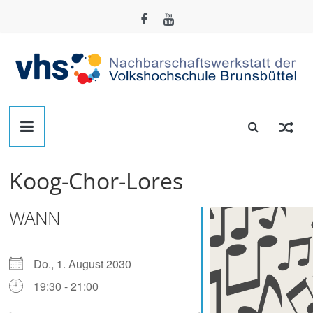
Zum
Inhalt
springen
Nachbarschafts-
Werkstatt
Koog-Chor-Lores
Brunsbüttel
WANN
Der
Treffpunkt
zum
Do., 1. August 2030
Basteln,
19:30 - 21:00
Tüfteln,