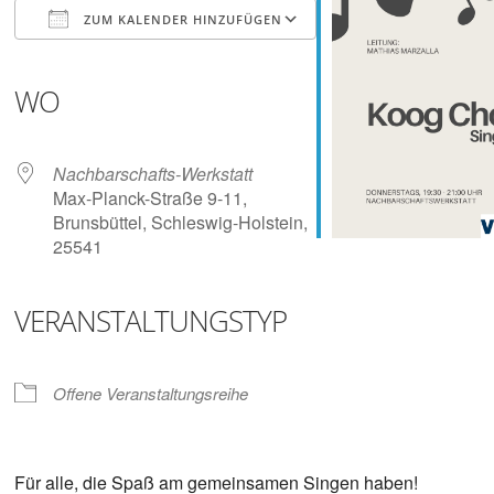
Digitalisieren
ZUM KALENDER HINZUFÜGEN
und
Klönen
ICS herunterladen
Google Kalender
iCalendar
Office 365
Outlook Live
WO
Nachbarschafts-Werkstatt
Max-Planck-Straße 9-11,
Brunsbüttel, Schleswig-Holstein,
25541
VERANSTALTUNGSTYP
Offene Veranstaltungsreihe
Für alle, die Spaß am gemeinsamen Singen haben!