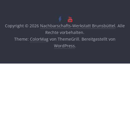
Copyright © 2026
Nachbarschafts-Werkstatt Brunsbüttel
. Alle
Rechte vorbehalten.
Theme:
ColorMag
von ThemeGrill. Bereitgestellt von
WordPress
.