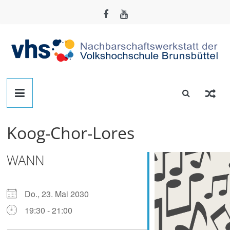
Zum
Inhalt
springen
Nachbarschafts-
Werkstatt
Koog-Chor-Lores
Brunsbüttel
WANN
Der
Treffpunkt
zum
Do., 23. Mai 2030
Basteln,
19:30 - 21:00
Tüfteln,