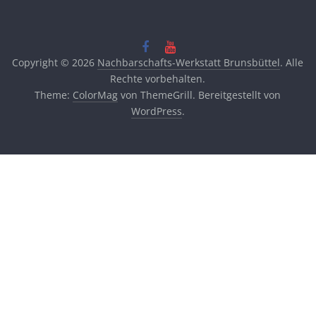
Copyright © 2026
Nachbarschafts-Werkstatt Brunsbüttel
. Alle
Rechte vorbehalten.
Theme:
ColorMag
von ThemeGrill. Bereitgestellt von
WordPress
.