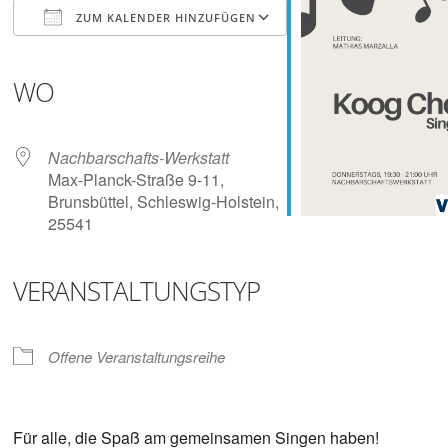
Digitalisieren
ZUM KALENDER HINZUFÜGEN
und
Klönen
ICS herunterladen
Google Kalender
iCalendar
Office 365
Outlook Live
WO
Nachbarschafts-Werkstatt
Max-Planck-Straße 9-11,
Brunsbüttel, Schleswig-Holstein,
25541
VERANSTALTUNGSTYP
Offene Veranstaltungsreihe
Für alle, die Spaß am gemeinsamen Singen haben!