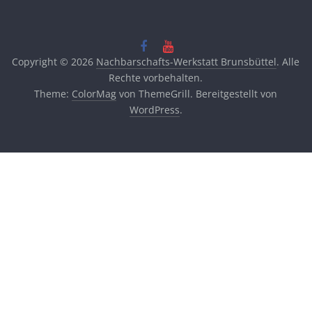
Copyright © 2026
Nachbarschafts-Werkstatt Brunsbüttel
. Alle
Rechte vorbehalten.
Theme:
ColorMag
von ThemeGrill. Bereitgestellt von
WordPress
.