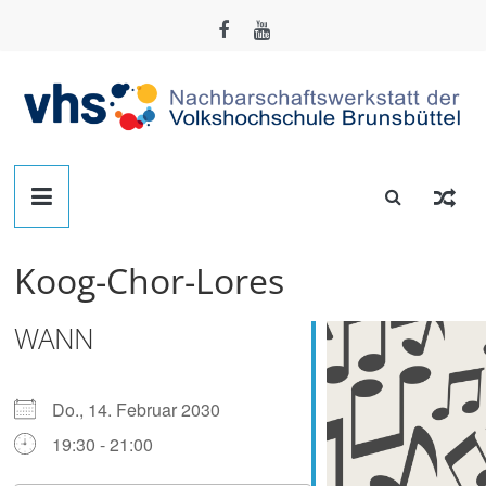
Zum
Inhalt
springen
Nachbarschafts-
Werkstatt
Koog-Chor-Lores
Brunsbüttel
WANN
Der
Treffpunkt
zum
Do., 14. Februar 2030
Basteln,
19:30 - 21:00
Tüfteln,