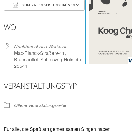
Digitalisieren
ZUM KALENDER HINZUFÜGEN
und
Klönen
ICS herunterladen
Google Kalender
iCalendar
Office 365
Outlook Live
WO
Nachbarschafts-Werkstatt
Max-Planck-Straße 9-11,
Brunsbüttel, Schleswig-Holstein,
25541
VERANSTALTUNGSTYP
Offene Veranstaltungsreihe
Für alle, die Spaß am gemeinsamen Singen haben!