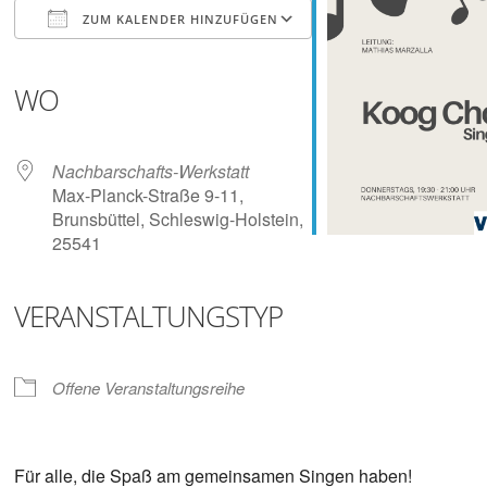
Digitalisieren
ZUM KALENDER HINZUFÜGEN
und
Klönen
ICS herunterladen
Google Kalender
iCalendar
Office 365
Outlook Live
WO
Nachbarschafts-Werkstatt
Max-Planck-Straße 9-11,
Brunsbüttel, Schleswig-Holstein,
25541
VERANSTALTUNGSTYP
Offene Veranstaltungsreihe
Für alle, die Spaß am gemeinsamen Singen haben!