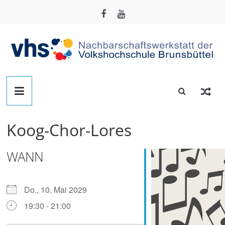
Zum
Inhalt
springen
Nachbarschafts-
Werkstatt
Koog-Chor-Lores
Brunsbüttel
WANN
Der
Treffpunkt
zum
Do., 10. Mai 2029
Basteln,
19:30 - 21:00
Tüfteln,