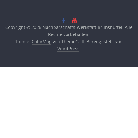
Copyright © 2026
Nachbarschafts-Werkstatt Brunsbüttel
. Alle
Rechte vorbehalten.
Theme:
ColorMag
von ThemeGrill. Bereitgestellt von
WordPress
.