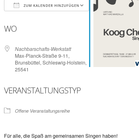
Digitalisieren
ZUM KALENDER HINZUFÜGEN
und
Klönen
ICS herunterladen
Google Kalender
iCalendar
Office 365
Outlook Live
WO
Nachbarschafts-Werkstatt
Max-Planck-Straße 9-11,
Brunsbüttel, Schleswig-Holstein,
25541
VERANSTALTUNGSTYP
Offene Veranstaltungsreihe
Für alle, die Spaß am gemeinsamen Singen haben!