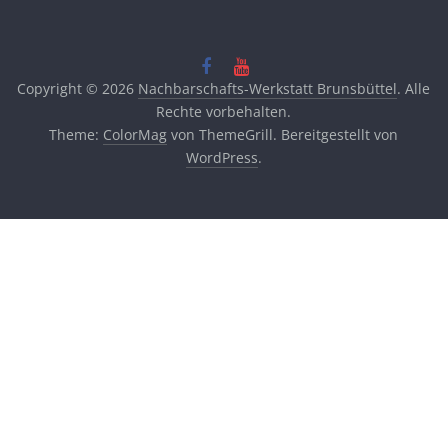
Copyright © 2026
Nachbarschafts-Werkstatt Brunsbüttel
. Alle
Rechte vorbehalten.
Theme:
ColorMag
von ThemeGrill. Bereitgestellt von
WordPress
.