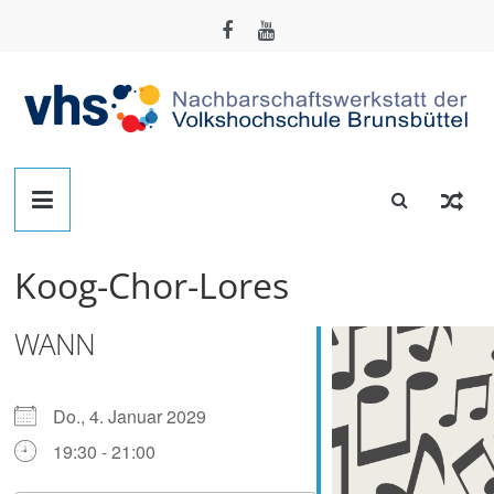
Zum
Inhalt
springen
Nachbarschafts-
Werkstatt
Koog-Chor-Lores
Brunsbüttel
WANN
Der
Treffpunkt
zum
Do., 4. Januar 2029
Basteln,
19:30 - 21:00
Tüfteln,