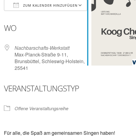
Digitalisieren
ZUM KALENDER HINZUFÜGEN
und
Klönen
ICS herunterladen
Google Kalender
iCalendar
Office 365
Outlook Live
WO
Nachbarschafts-Werkstatt
Max-Planck-Straße 9-11,
Brunsbüttel, Schleswig-Holstein,
25541
VERANSTALTUNGSTYP
Offene Veranstaltungsreihe
Für alle, die Spaß am gemeinsamen Singen haben!