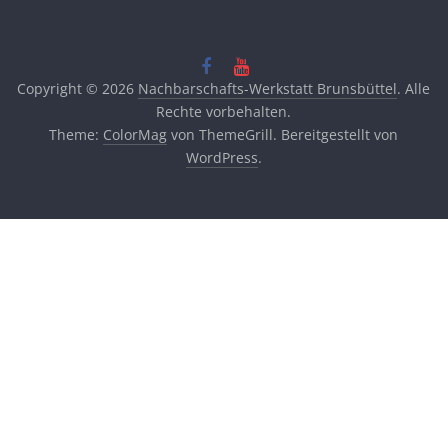
Copyright © 2026
Nachbarschafts-Werkstatt Brunsbüttel
. Alle
Rechte vorbehalten.
Theme:
ColorMag
von ThemeGrill. Bereitgestellt von
WordPress
.