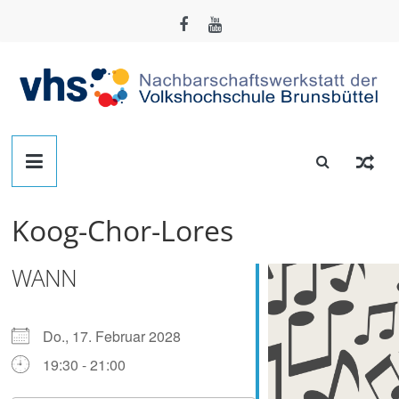
Zum
Inhalt
springen
Nachbarschafts-
Werkstatt
Koog-Chor-Lores
Brunsbüttel
WANN
Der
Treffpunkt
zum
Do., 17. Februar 2028
Basteln,
19:30 - 21:00
Tüfteln,