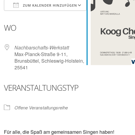
Digitalisieren
ZUM KALENDER HINZUFÜGEN
und
Klönen
ICS herunterladen
Google Kalender
iCalendar
Office 365
Outlook Live
WO
Nachbarschafts-Werkstatt
Max-Planck-Straße 9-11,
Brunsbüttel, Schleswig-Holstein,
25541
VERANSTALTUNGSTYP
Offene Veranstaltungsreihe
Für alle, die Spaß am gemeinsamen Singen haben!