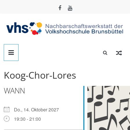
Zum
Inhalt
springen
Nachbarschafts-
Werkstatt
Koog-Chor-Lores
Brunsbüttel
WANN
Der
Treffpunkt
zum
Do., 14. Oktober 2027
Basteln,
19:30 - 21:00
Tüfteln,