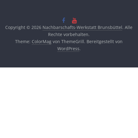
Copyright © 2026
Nachbarschafts-Werkstatt Brunsbüttel
. Alle
Rechte vorbehalten.
Theme:
ColorMag
von ThemeGrill. Bereitgestellt von
WordPress
.