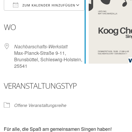
Digitalisieren
ZUM KALENDER HINZUFÜGEN
und
Klönen
ICS herunterladen
Google Kalender
iCalendar
Office 365
Outlook Live
WO
Nachbarschafts-Werkstatt
Max-Planck-Straße 9-11,
Brunsbüttel, Schleswig-Holstein,
25541
VERANSTALTUNGSTYP
Offene Veranstaltungsreihe
Für alle, die Spaß am gemeinsamen Singen haben!