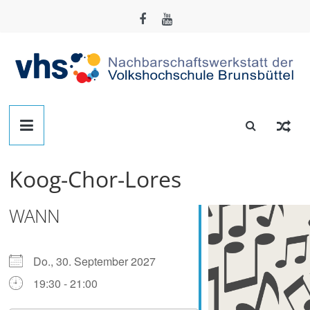
Zum
Inhalt
springen
Nachbarschafts-
Werkstatt
Koog-Chor-Lores
Brunsbüttel
WANN
Der
Treffpunkt
zum
Do., 30. September 2027
Basteln,
19:30 - 21:00
Tüfteln,