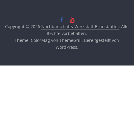
Copyright © 2026
Nachbarschafts-Werkstatt Brunsbüttel
. Alle
Rechte vorbehalten.
Theme:
ColorMag
von ThemeGrill. Bereitgestellt von
WordPress
.