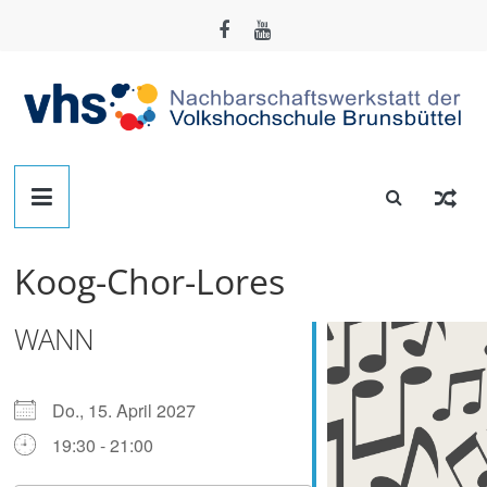
Zum
Inhalt
springen
Nachbarschafts-
Werkstatt
Koog-Chor-Lores
Brunsbüttel
WANN
Der
Treffpunkt
zum
Do., 15. April 2027
Basteln,
19:30 - 21:00
Tüfteln,