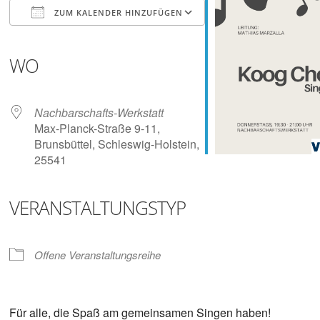
Digitalisieren
ZUM KALENDER HINZUFÜGEN
und
Klönen
ICS herunterladen
Google Kalender
iCalendar
Office 365
Outlook Live
WO
Nachbarschafts-Werkstatt
Max-Planck-Straße 9-11,
Brunsbüttel, Schleswig-Holstein,
25541
VERANSTALTUNGSTYP
Offene Veranstaltungsreihe
Für alle, die Spaß am gemeinsamen Singen haben!