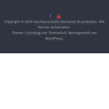
Copyright © 2026
Nachbarschafts-Werkstatt Brunsbüttel
. Alle
Rechte vorbehalten.
Theme:
ColorMag
von ThemeGrill. Bereitgestellt von
WordPress
.