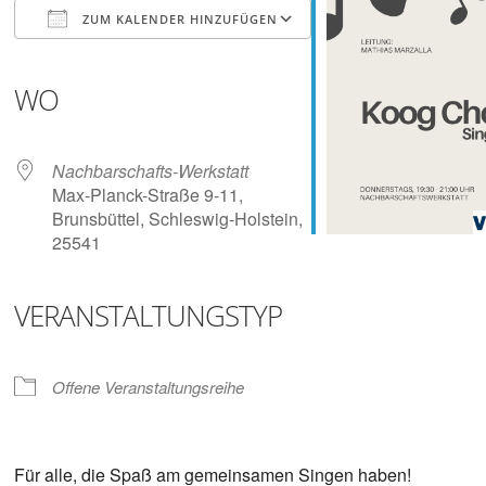
Digitalisieren
ZUM KALENDER HINZUFÜGEN
und
Klönen
ICS herunterladen
Google Kalender
iCalendar
Office 365
Outlook Live
WO
Nachbarschafts-Werkstatt
Max-Planck-Straße 9-11,
Brunsbüttel, Schleswig-Holstein,
25541
VERANSTALTUNGSTYP
Offene Veranstaltungsreihe
Für alle, die Spaß am gemeinsamen Singen haben!