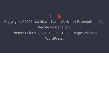
Copyright © 2026
Nachbarschafts-Werkstatt Brunsbüttel
. Alle
Rechte vorbehalten.
Theme:
ColorMag
von ThemeGrill. Bereitgestellt von
WordPress
.