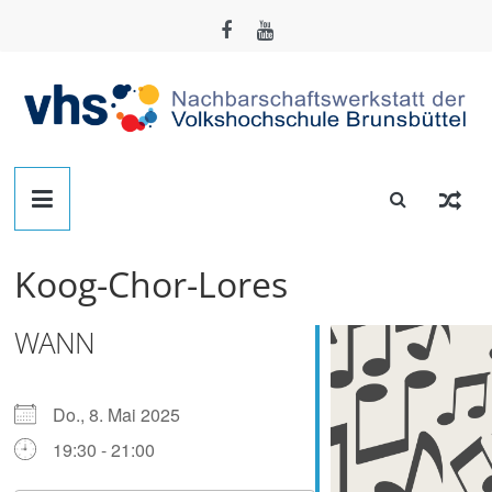
Zum
Inhalt
springen
Nachbarschafts-
Werkstatt
Koog-Chor-Lores
Brunsbüttel
WANN
Der
Treffpunkt
zum
Do., 8. Mai 2025
Basteln,
19:30 - 21:00
Tüfteln,