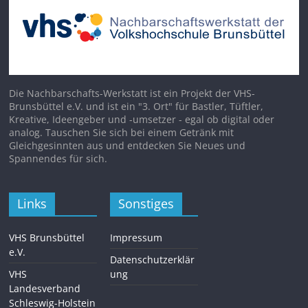
Die Nachbarschafts-Werkstatt ist ein Projekt der VHS-
Brunsbüttel e.V. und ist ein "3. Ort" für Bastler, Tüftler,
Kreative, Ideengeber und -umsetzer - egal ob digital oder
analog. Tauschen Sie sich bei einem Getränk mit
Gleichgesinnten aus und entdecken Sie Neues und
Spannendes für sich.
Links
Sonstiges
VHS Brunsbüttel
Impressum
e.V.
Datenschutzerklär
VHS
ung
Landesverband
Schleswig-Holstein