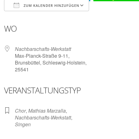
Digitalisieren
ZUM KALENDER HINZUFÜGEN
und
Klönen
ICS herunterladen
Google Kalender
iCalendar
Office 365
Outlook Live
WO
Nachbarschafts-Werkstatt
Max-Planck-Straße 9-11,
Brunsbüttel, Schleswig-Holstein,
25541
VERANSTALTUNGSTYP
Chor
,
Mathias Marzalla
,
Nachbarschafts-Werkstatt
,
Singen