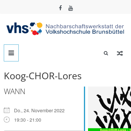
Zum
Inhalt
springen
Nachbarschafts-
Werkstatt
Koog-CHOR-Lores
Brunsbüttel
WANN
Der
Treffpunkt
zum
Do., 24. November 2022
Basteln,
19:30 - 21:00
Tüfteln,