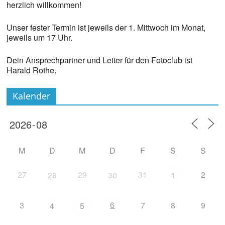
herzlich willkommen!
Unser fester Termin ist jeweils der 1. Mittwoch im Monat,
jeweils um 17 Uhr.
Dein Ansprechpartner und Leiter für den Fotoclub ist
Harald Rothe.
Kalender
M
D
M
D
F
S
S
27
29
31
2
28
30
1
6
3
7
8
9
4
5