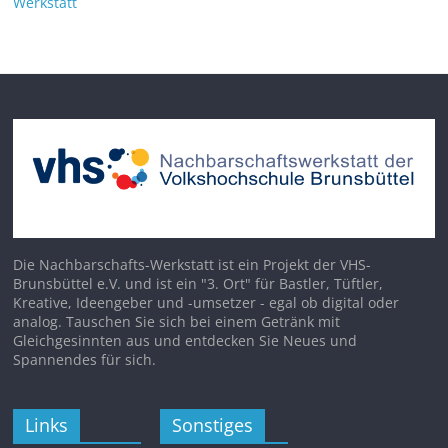
Werkstatt
Die Nachbarschafts-Werkstatt ist ein Projekt der VHS-
Brunsbüttel e.V. und ist ein "3. Ort" für Bastler, Tüftler,
Kreative, Ideengeber und -umsetzer - egal ob digital oder
analog. Tauschen Sie sich bei einem Getränk mit
Gleichgesinnten aus und entdecken Sie Neues und
Spannendes für sich.
Links
Sonstiges