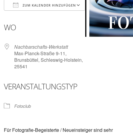
Digitalisieren
ZUM KALENDER HINZUFÜGEN
und
Klönen
ICS herunterladen
Google Kalender
iCalendar
Office 365
Outlook Live
WO
Nachbarschafts-Werkstatt
Max-Planck-Straße 9-11,
Brunsbüttel, Schleswig-Holstein,
25541
VERANSTALTUNGSTYP
Fotoclub
Für Fotografie-Begeisterte / Neueinsteiger sind sehr