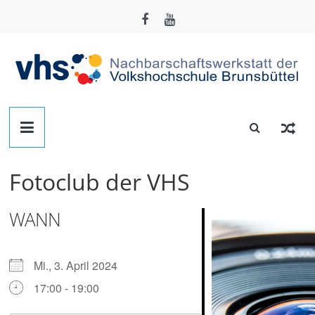
Zum
Inhalt
springen
Nachbarschafts-
Werkstatt
Fotoclub der VHS
Brunsbüttel
WANN
Der
Treffpunkt
zum
Mi., 3. April 2024
Basteln,
17:00 - 19:00
Tüfteln,