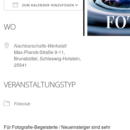
Digitalisieren
ZUM KALENDER HINZUFÜGEN
und
Klönen
ICS herunterladen
Google Kalender
iCalendar
Office 365
Outlook Live
WO
Nachbarschafts-Werkstatt
Max-Planck-Straße 9-11,
Brunsbüttel, Schleswig-Holstein,
25541
VERANSTALTUNGSTYP
Fotoclub
Für Fotografie-Begeisterte / Neueinsteiger sind sehr