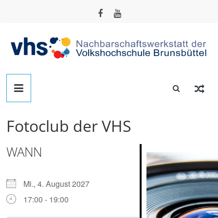
Zum
Inhalt
springen
Nachbarschafts-
Werkstatt
Fotoclub der VHS
Brunsbüttel
WANN
Der
Treffpunkt
zum
Mi., 4. August 2027
Basteln,
17:00 - 19:00
Tüfteln,