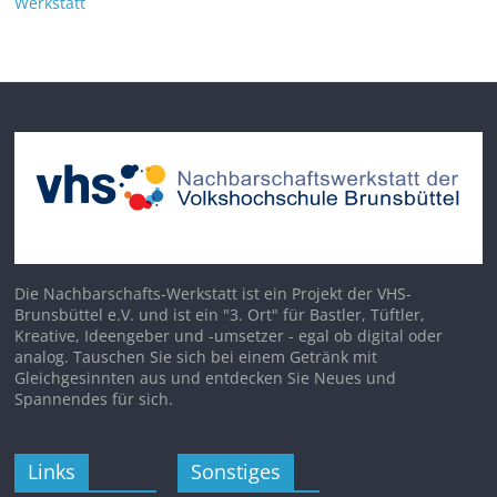
Werkstatt
Die Nachbarschafts-Werkstatt ist ein Projekt der VHS-
Brunsbüttel e.V. und ist ein "3. Ort" für Bastler, Tüftler,
Kreative, Ideengeber und -umsetzer - egal ob digital oder
analog. Tauschen Sie sich bei einem Getränk mit
Gleichgesinnten aus und entdecken Sie Neues und
Spannendes für sich.
Links
Sonstiges