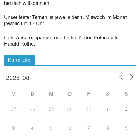
herzlich willkommen!
Unser fester Termin ist jeweils der 1. Mittwoch im Monat,
jeweils um 17 Uhr.
Dein Ansprechpartner und Leiter für den Fotoclub ist
Harald Rothe.
Kalender
M
D
M
D
F
S
S
27
29
31
2
28
30
1
7
3
8
9
4
5
6