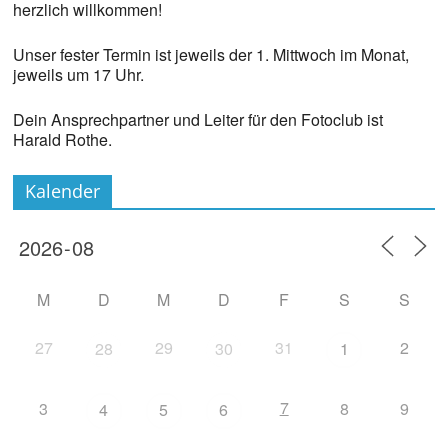
herzlich willkommen!
Unser fester Termin ist jeweils der 1. Mittwoch im Monat,
jeweils um 17 Uhr.
Dein Ansprechpartner und Leiter für den Fotoclub ist
Harald Rothe.
Kalender
M
D
M
D
F
S
S
27
29
31
2
28
30
1
7
3
8
9
4
5
6