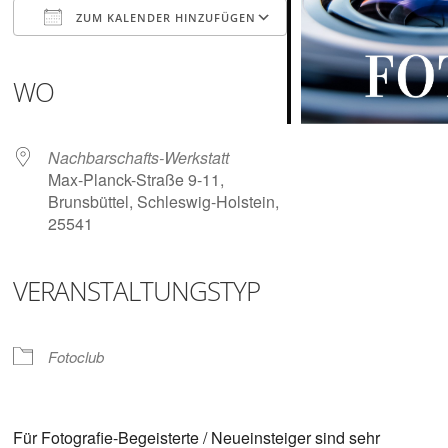
Digitalisieren
ZUM KALENDER HINZUFÜGEN
und
Klönen
ICS herunterladen
Google Kalender
iCalendar
Office 365
Outlook Live
WO
Nachbarschafts-Werkstatt
Max-Planck-Straße 9-11,
Brunsbüttel, Schleswig-Holstein,
25541
VERANSTALTUNGSTYP
Fotoclub
Für Fotografie-Begeisterte / Neueinsteiger sind sehr