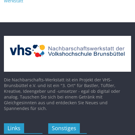
Werkstatt
Die Nachbarschafts-Werkstatt ist ein Projekt der VHS-
Brunsbüttel e.V. und ist ein "3. Ort" für Bastler, Tüftler,
Kreative, Ideengeber und -umsetzer - egal ob digital oder
analog. Tauschen Sie sich bei einem Getränk mit
Gleichgesinnten aus und entdecken Sie Neues und
Spannendes für sich.
Links
Sonstiges