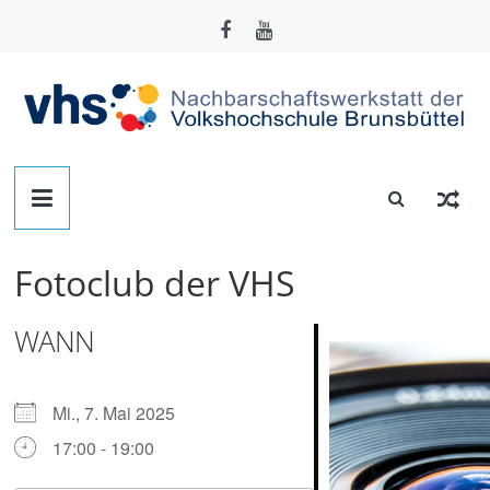
Zum
Inhalt
springen
Nachbarschafts-
Werkstatt
Fotoclub der VHS
Brunsbüttel
WANN
Der
Treffpunkt
zum
Mi., 7. Mai 2025
Basteln,
17:00 - 19:00
Tüfteln,