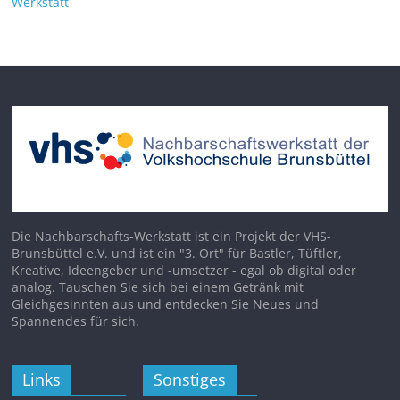
Werkstatt
Die Nachbarschafts-Werkstatt ist ein Projekt der VHS-
Brunsbüttel e.V. und ist ein "3. Ort" für Bastler, Tüftler,
Kreative, Ideengeber und -umsetzer - egal ob digital oder
analog. Tauschen Sie sich bei einem Getränk mit
Gleichgesinnten aus und entdecken Sie Neues und
Spannendes für sich.
Links
Sonstiges