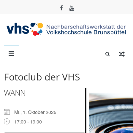
Zum
Inhalt
springen
Nachbarschafts-
Werkstatt
Fotoclub der VHS
Brunsbüttel
WANN
Der
Treffpunkt
zum
Mi., 1. Oktober 2025
Basteln,
17:00 - 19:00
Tüfteln,