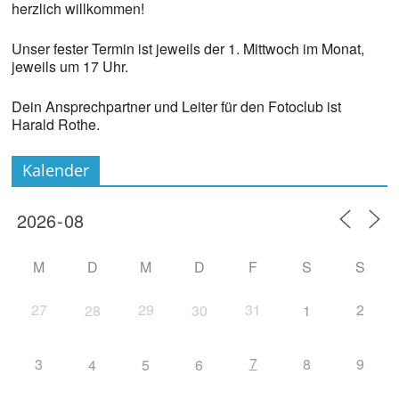
herzlich willkommen!
Unser fester Termin ist jeweils der 1. Mittwoch im Monat,
jeweils um 17 Uhr.
Dein Ansprechpartner und Leiter für den Fotoclub ist
Harald Rothe.
Kalender
M
D
M
D
F
S
S
27
29
31
2
28
30
1
7
3
8
9
4
5
6