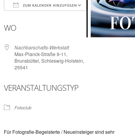
Digitalisieren
ZUM KALENDER HINZUFÜGEN
und
Klönen
ICS herunterladen
Google Kalender
iCalendar
Office 365
Outlook Live
WO
Nachbarschafts-Werkstatt
Max-Planck-Straße 9-11,
Brunsbüttel, Schleswig-Holstein,
25541
VERANSTALTUNGSTYP
Fotoclub
Für Fotografie-Begeisterte / Neueinsteiger sind sehr