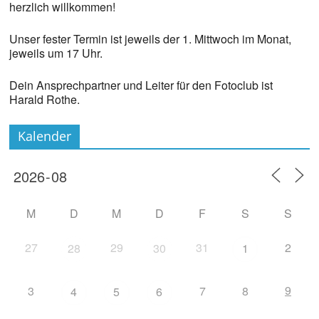
herzlich willkommen!
Unser fester Termin ist jeweils der 1. Mittwoch im Monat,
jeweils um 17 Uhr.
Dein Ansprechpartner und Leiter für den Fotoclub ist
Harald Rothe.
Kalender
M
D
M
D
F
S
S
27
29
31
2
28
30
1
9
3
7
8
4
5
6