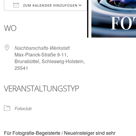
Digitalisieren
ZUM KALENDER HINZUFÜGEN
und
Klönen
ICS herunterladen
Google Kalender
iCalendar
Office 365
Outlook Live
WO
Nachbarschafts-Werkstatt
Max-Planck-Straße 9-11,
Brunsbüttel, Schleswig-Holstein,
25541
VERANSTALTUNGSTYP
Fotoclub
Für Fotografie-Begeisterte / Neueinsteiger sind sehr