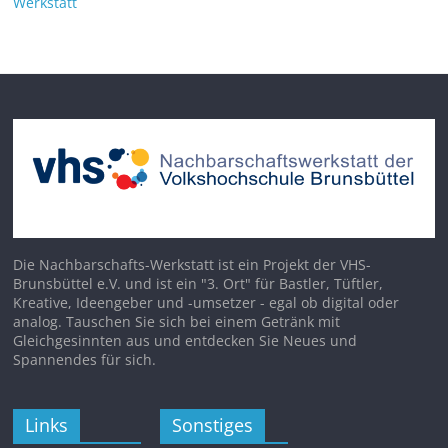
Werkstatt
Die Nachbarschafts-Werkstatt ist ein Projekt der VHS-
Brunsbüttel e.V. und ist ein "3. Ort" für Bastler, Tüftler,
Kreative, Ideengeber und -umsetzer - egal ob digital oder
analog. Tauschen Sie sich bei einem Getränk mit
Gleichgesinnten aus und entdecken Sie Neues und
Spannendes für sich.
Links
Sonstiges