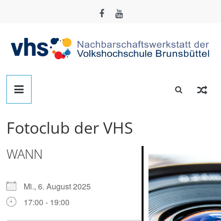
Zum
Inhalt
springen
Nachbarschafts-
Werkstatt
Fotoclub der VHS
Brunsbüttel
WANN
Der
Treffpunkt
zum
Mi., 6. August 2025
Basteln,
17:00 - 19:00
Tüfteln,