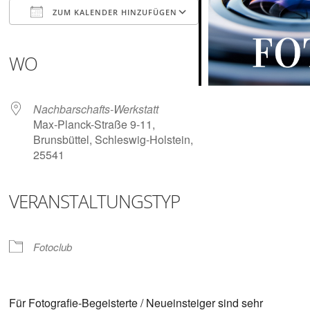
Digitalisieren
ZUM KALENDER HINZUFÜGEN
und
Klönen
ICS herunterladen
Google Kalender
iCalendar
Office 365
Outlook Live
WO
Nachbarschafts-Werkstatt
Max-Planck-Straße 9-11,
Brunsbüttel, Schleswig-Holstein,
25541
VERANSTALTUNGSTYP
Fotoclub
Für Fotografie-Begeisterte / Neueinsteiger sind sehr