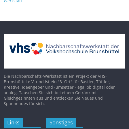
Werkstatt
Die Nachbarschafts-Werkstatt ist ein Projekt der VHS-
Brunsbüttel e.V. und ist ein "3. Ort" für Bastler, Tüftler,
Kreative, Ideengeber und -umsetzer - egal ob digital oder
analog. Tauschen Sie sich bei einem Getränk mit
Gleichgesinnten aus und entdecken Sie Neues und
Spannendes für sich.
Links
Sonstiges