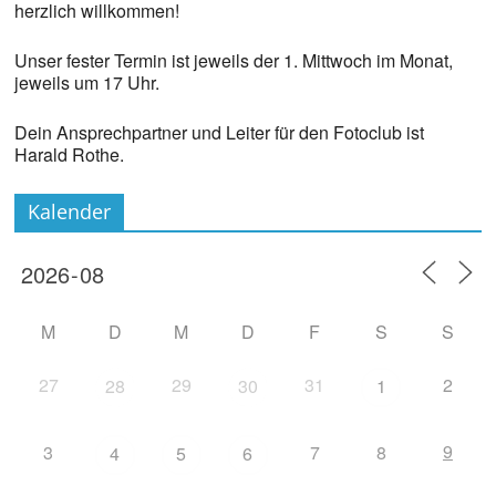
herzlich willkommen!
Unser fester Termin ist jeweils der 1. Mittwoch im Monat,
jeweils um 17 Uhr.
Dein Ansprechpartner und Leiter für den Fotoclub ist
Harald Rothe.
Kalender
M
D
M
D
F
S
S
27
29
31
2
28
30
1
9
3
7
8
4
5
6