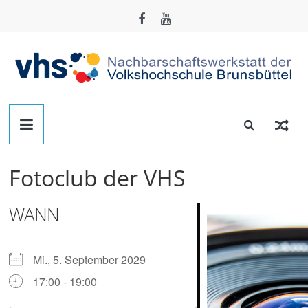
Zum
Inhalt
springen
Nachbarschafts-
Werkstatt
Fotoclub der VHS
Brunsbüttel
WANN
Der
Treffpunkt
zum
Mi., 5. September 2029
Basteln,
17:00 - 19:00
Tüfteln,