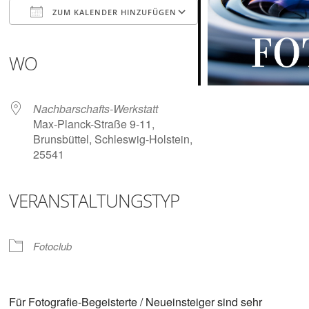
Digitalisieren
ZUM KALENDER HINZUFÜGEN
und
Klönen
ICS herunterladen
Google Kalender
iCalendar
Office 365
Outlook Live
WO
Nachbarschafts-Werkstatt
Max-Planck-Straße 9-11,
Brunsbüttel, Schleswig-Holstein,
25541
VERANSTALTUNGSTYP
Fotoclub
Für Fotografie-Begeisterte / Neueinsteiger sind sehr