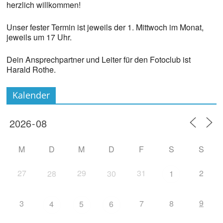
herzlich willkommen!
Unser fester Termin ist jeweils der 1. Mittwoch im Monat,
jeweils um 17 Uhr.
Dein Ansprechpartner und Leiter für den Fotoclub ist
Harald Rothe.
Kalender
M
D
M
D
F
S
S
27
29
31
2
28
30
1
9
3
7
8
4
5
6