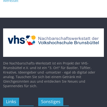
Werkstatt
Die Nachbarschafts-Werkstatt ist ein Projekt der VHS-
Brunsbüttel e.V. und ist ein "3. Ort" für Bastler, Tüftler,
Kreative, Ideengeber und -umsetzer - egal ob digital oder
analog. Tauschen Sie sich bei einem Getränk mit
Gleichgesinnten aus und entdecken Sie Neues und
Spannendes für sich.
Links
Sonstiges