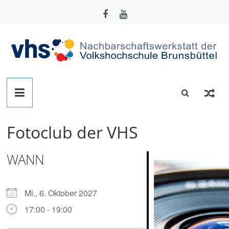
Zum
Inhalt
springen
Nachbarschafts-
Werkstatt
Fotoclub der VHS
Brunsbüttel
WANN
Der
Treffpunkt
zum
Mi., 6. Oktober 2027
Basteln,
17:00 - 19:00
Tüfteln,