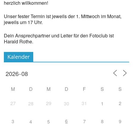
herzlich willkommen!
Unser fester Termin ist jeweils der 1. Mittwoch im Monat,
jeweils um 17 Uhr.
Dein Ansprechpartner und Leiter für den Fotoclub ist
Harald Rothe.
Kalender
M
D
M
D
F
S
S
27
29
31
2
28
30
1
6
3
7
8
9
4
5