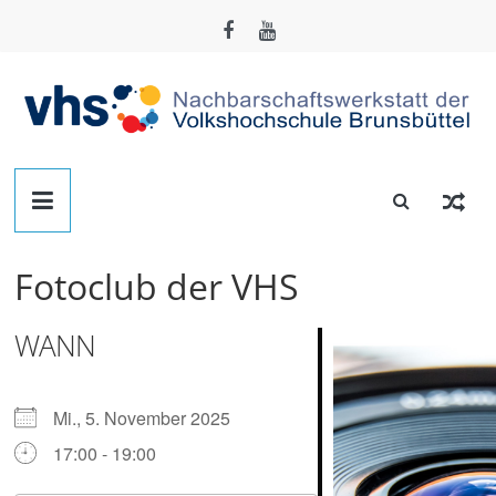
Zum
Inhalt
springen
Nachbarschafts-
Werkstatt
Fotoclub der VHS
Brunsbüttel
WANN
Der
Treffpunkt
zum
Mi., 5. November 2025
Basteln,
17:00 - 19:00
Tüfteln,