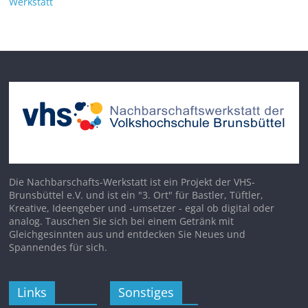
Werkstatt
Die Nachbarschafts-Werkstatt ist ein Projekt der VHS-
Brunsbüttel e.V. und ist ein "3. Ort" für Bastler, Tüftler,
Kreative, Ideengeber und -umsetzer - egal ob digital oder
analog. Tauschen Sie sich bei einem Getränk mit
Gleichgesinnten aus und entdecken Sie Neues und
Spannendes für sich.
Links
Sonstiges