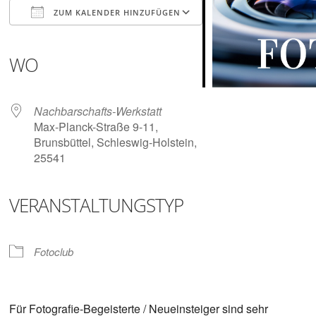
Digitalisieren
ZUM KALENDER HINZUFÜGEN
und
Klönen
ICS herunterladen
Google Kalender
iCalendar
Office 365
Outlook Live
WO
Nachbarschafts-Werkstatt
Max-Planck-Straße 9-11,
Brunsbüttel, Schleswig-Holstein,
25541
VERANSTALTUNGSTYP
Fotoclub
Für Fotografie-Begeisterte / Neueinsteiger sind sehr