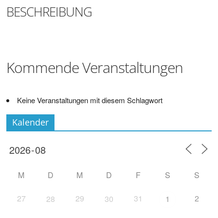
Digitalisieren
BESCHREIBUNG
und
Klönen
Kommende Veranstaltungen
Keine Veranstaltungen mit diesem Schlagwort
Kalender
M
D
M
D
F
S
S
27
29
31
2
28
30
1