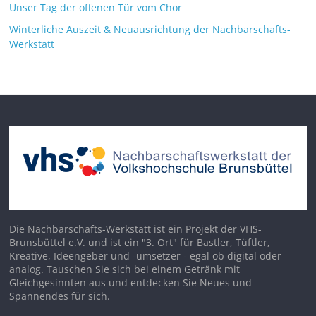
Unser Tag der offenen Tür vom Chor
Winterliche Auszeit & Neuausrichtung der Nachbarschafts-
Werkstatt
Die Nachbarschafts-Werkstatt ist ein Projekt der VHS-
Brunsbüttel e.V. und ist ein "3. Ort" für Bastler, Tüftler,
Kreative, Ideengeber und -umsetzer - egal ob digital oder
analog. Tauschen Sie sich bei einem Getränk mit
Gleichgesinnten aus und entdecken Sie Neues und
Spannendes für sich.