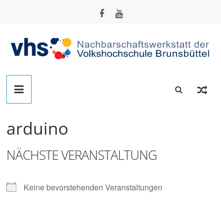
Zum
Inhalt
springen
Nachbarschafts-
Werkstatt
arduino
Brunsbüttel
NÄCHSTE VERANSTALTUNG
Der
Treffpunkt
zum
Keine bevorstehenden Veranstaltungen
Basteln,
Tüfteln,